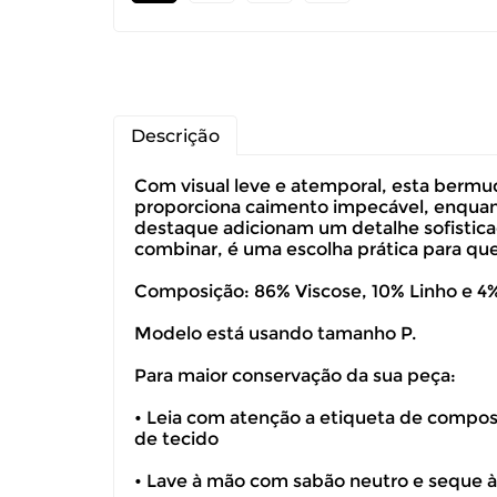
Descrição
Com visual leve e atemporal, esta bermud
proporciona caimento impecável, enquanto
destaque adicionam um detalhe sofisticad
combinar, é uma escolha prática para quem
Composição: 86% Viscose, 10% Linho e 4% 
Modelo está usando tamanho P.
Para maior conservação da sua peça:
• Leia com atenção a etiqueta de composiç
Você pode de
de tecido
• Lave à mão com sabão neutro e seque 
Você possui 