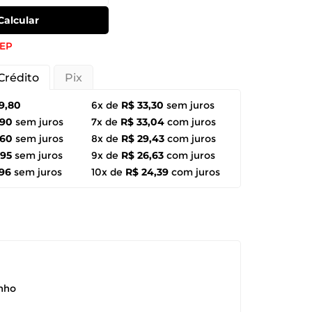
Calcular
CEP
Crédito
Pix
9,80
6x de
R$ 33,30
sem juros
,90
sem juros
7x de
R$ 33,04
com juros
,60
sem juros
8x de
R$ 29,43
com juros
,95
sem juros
9x de
R$ 26,63
com juros
,96
sem juros
10x de
R$ 24,39
com juros
anho