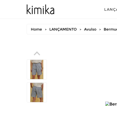
LANÇ
Avul
Home
LANÇAMENTO
Avulso
Bermud
>
>
>
Conj
Conj
Conj
Mac
Vest
Vest
Vest