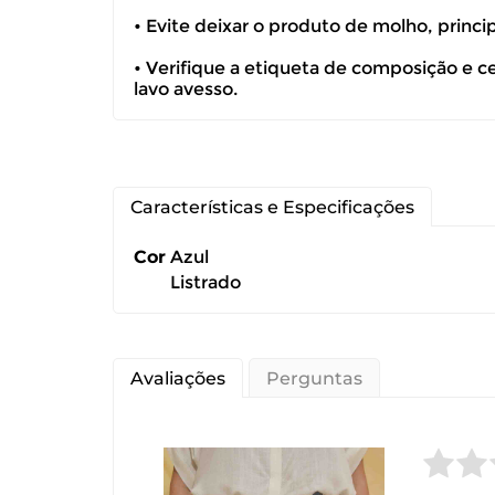
• Evite deixar o produto de molho, princ
devolução ca
• Verifique a etiqueta de composição e c
É importante
lavo avesso.
Características e Especificações
Cor
Azul
Listrado
Avaliações
Perguntas