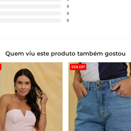
0
0
0
Quem viu este produto também gostou
55% Off