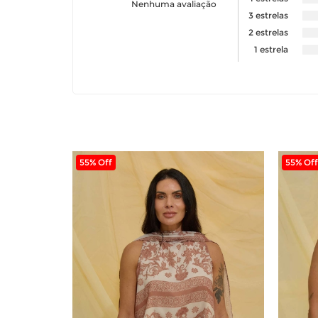
Nenhuma avaliação
3 estrelas
2 estrelas
1 estrela
55% Off
55% Off