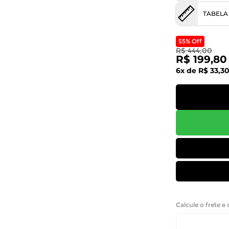
TABELA
55% Off
R$ 444,00
R$ 199,80
6x de R$ 33,3
Calcule o frete e