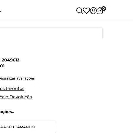
0
A
:
2049612
01
Visualizar avaliações
os favoritos
oca e Devolução
ções..
RA SEU TAMANHO