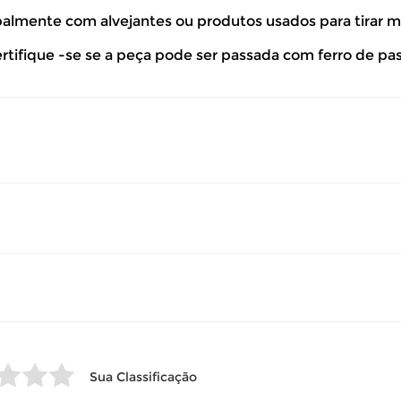
ipalmente com alvejantes ou produtos usados para tirar 
so seu produto esteja sem uso.
ertifique -se se a peça pode ser passada com ferro de pa
 revisar as
políticas de devolução
.
Sua Classificação