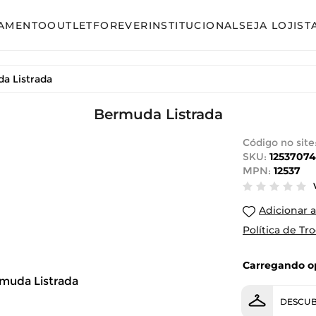
AMENTO
OUTLET
FOREVER
INSTITUCIONAL
SEJA LOJIST
so
Avulso
a Listrada
unto Calça
Conjunto Calça
unto Saia
Conjunto Saia
Bermuda Listrada
unto Short
Conjunto Shorts
Código no site
SKU:
12537074
acão
Linha Plus Size
MPN:
12537
ido Curto
Macacão
Adicionar a
ido Longo
Vestido Curto
Política de Tr
ido Midi
Vestido Longo
Carregando op
Vestido Midi
DESCUB