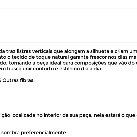
a traz listras verticais que alongam a silhueta e criam 
 o tecido de toque natural garante frescor nos dias ma
o, tornando a peça ideal para composições que vão do casu
 busca unir conforto e estilo no dia a dia.
Outras fibras.
ão localizada no interior da sua peça, nela estará o que
volver este produto gratuitamente.
à sombra preferencialmente
até 07 dias corridos, após o recebimento do produto, para solic