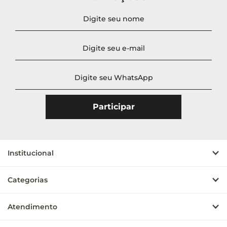
Preço
Ordenar
Novidades
A - Z
Z - A
Menor Preço
Maior Preço
Mais Vendidos
Mais Acessados
Institucional
Mais Relevantes
Categorias
Atendimento