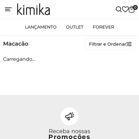
0
OUTLET
LANÇAMENTO
OUTLET
FOREVER
Macacão
Macacão
Filtrar e Ordenar
Carregando...
Avulso
Conjunto Calça
Conjunto Saia
Conjunto Shorts
Linha Plus Size
Macacão
Vestido Curto
Vestido Longo
Vestido Midi
Receba nossas
Promoções