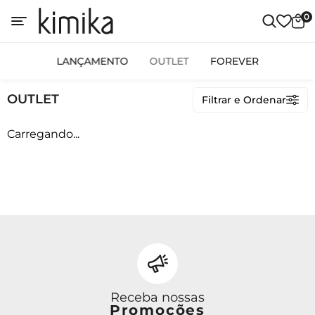
0
Categorias
LANÇAMENTO
OUTLET
FOREVER
OUTLET
OUTLET
Filtrar e Ordenar
Carregando...
Avulso
Conjunto Calça
Conjunto Saia
Conjunto Shorts
Linha Plus Size
Macacão
Vestido Curto
Vestido Longo
Vestido Midi
Receba nossas
Promoções