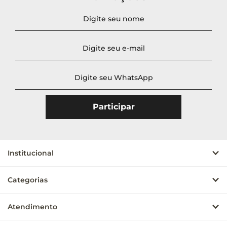
Preço
Ordenar
Novidades
A - Z
Z - A
Menor Preço
Maior Preço
Mais Vendidos
Mais Acessados
Institucional
Mais Relevantes
Categorias
Atendimento