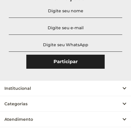
Preço
Ordenar
Novidades
A - Z
Z - A
Menor Preço
Maior Preço
Mais Vendidos
Mais Acessados
Institucional
Mais Relevantes
Categorias
Atendimento