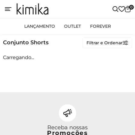
0
OUTLET
LANÇAMENTO
OUTLET
FOREVER
Conjunto Shorts
Conjunto Shorts
Filtrar e Ordenar
Carregando...
Avulso
Conjunto Calça
Conjunto Saia
Conjunto Shorts
Linha Plus Size
Macacão
Vestido Curto
Vestido Longo
Vestido Midi
Receba nossas
Promoções