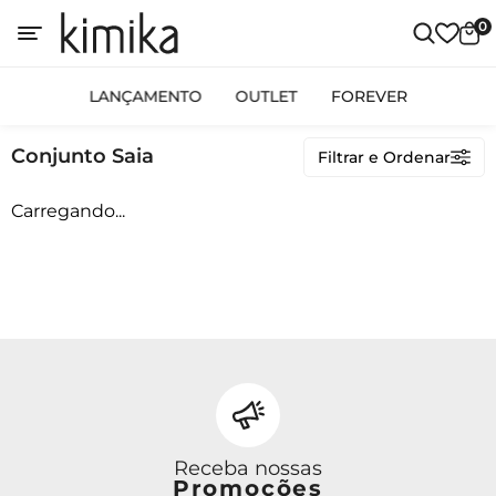
0
LANÇAMENTO
LANÇAMENTO
OUTLET
FOREVER
Conjunto Saia
Conjunto Saia
Filtrar e Ordenar
Carregando...
Avulso
Conjunto Calça
Conjunto Saia
Conjunto Short
Macacão
Vestido Curto
Vestido Longo
Vestido Midi
Receba nossas
Promoções