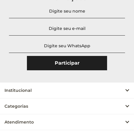
Preço
Ordenar
Novidades
A - Z
Z - A
Menor Preço
Maior Preço
Mais Vendidos
Mais Acessados
Mais Relevantes
Institucional
Categorias
Atendimento