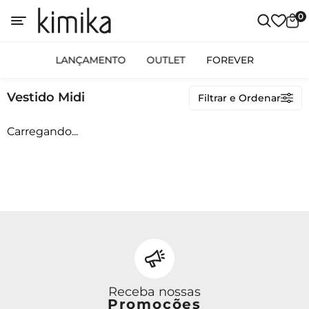
0
OUTLET
LANÇAMENTO
OUTLET
FOREVER
Vestido Midi
Vestido Midi
Filtrar e Ordenar
Carregando...
Avulso
Conjunto Calça
Conjunto Saia
Conjunto Shorts
Linha Plus Size
Macacão
Vestido Curto
Vestido Longo
Vestido Midi
Receba nossas
Promoções