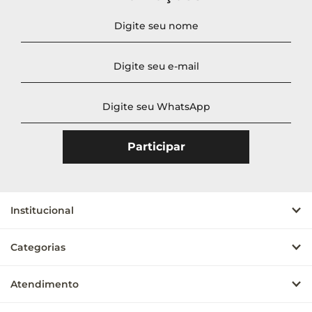
Preço
Ordenar
Novidades
A - Z
Z - A
Menor Preço
Maior Preço
Mais Vendidos
Mais Acessados
Institucional
Mais Relevantes
Categorias
Atendimento