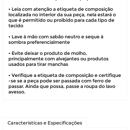
• Leia com atenção a etiqueta de composição
Você pode devolver este
localizada no interior da sua peça, nela estará o
produto gratuitamente.
que é permitido ou proibido para cada tipo de
tecido
Você possui até 07 dias corridos, após o
• Lave à mão com sabão neutro e seque à
recebimento do produto, para solicitar
sombra preferencialmente
a troca ou devolução caso seu produto
esteja sem uso.
• Evite deixar o produto de molho,
principalmente com alvejantes ou produtos
É importante revisar as
políticas de
usados para tirar manchas
devolução
.
• Verifique a etiqueta de composição e certifique
-se se a peça pode ser passada com ferro de
passar. Ainda que possa, passe a roupa do lavo
avesso.
Características e Especificações