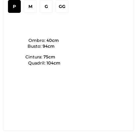
P
M
G
GG
Ombro:
40cm
Busto:
94cm
Cintura:
75cm
Quadril:
104cm