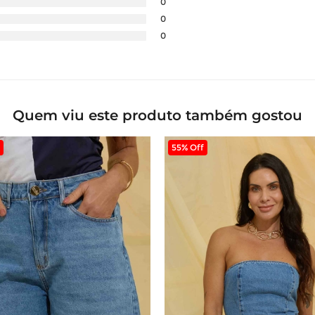
0
0
0
Quem viu este produto também gostou
55% Off