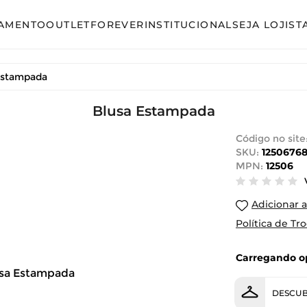
AMENTO
OUTLET
FOREVER
INSTITUCIONAL
SEJA LOJIST
so
Avulso
Estampada
unto Calça
Conjunto Calça
unto Saia
Conjunto Saia
Blusa Estampada
unto Short
Conjunto Shorts
Código no site
SKU:
12506768
acão
Linha Plus Size
MPN:
12506
ido Curto
Macacão
Adicionar a
ido Longo
Vestido Curto
Política de Tr
ido Midi
Vestido Longo
Carregando op
Vestido Midi
DESCUB