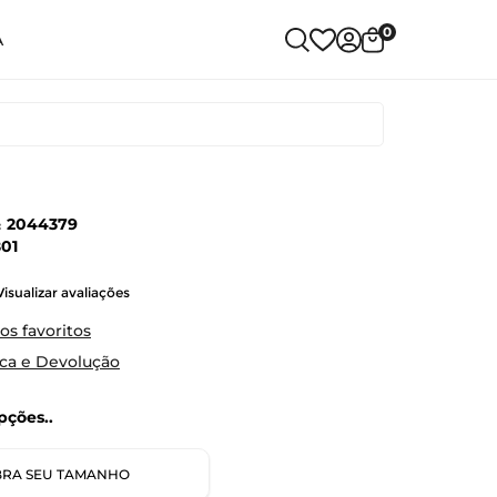
0
A
:
2044379
01
Visualizar avaliações
os favoritos
oca e Devolução
ções..
RA SEU TAMANHO