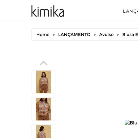
LANÇ
Avul
Home
LANÇAMENTO
Avulso
Blusa 
>
>
>
Conj
Conj
Conj
Mac
Vest
Vest
Vest