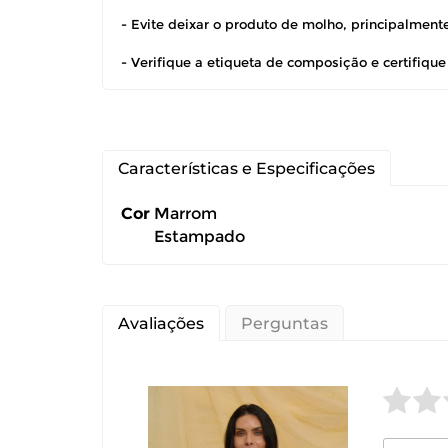
devolução ca
- Evite deixar o produto de molho, principalmen
- Verifique a etiqueta de composição e certifiqu
É importante
Características e Especificações
Cor
Marrom
Estampado
Avaliações
Perguntas