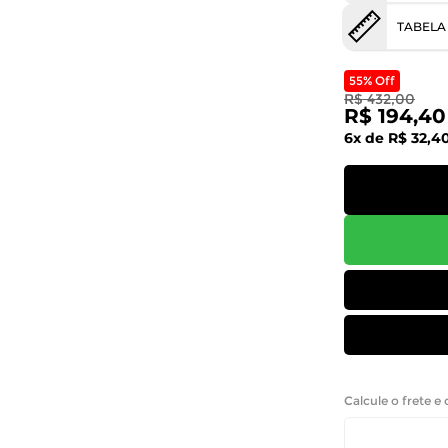
TABELA
55% Off
R$ 432,00
R$ 194,40
6x de R$ 32,4
Calcule o frete e