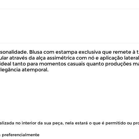
sonalidade. Blusa com estampa exclusiva que remete à t
ar através da alça assimétrica com nó e aplicação latera
o, ideal tanto para momentos casuais quanto produções m
 elegância atemporal.
volver este produto gratuitamente.
lizada no interior da sua peça, nela estará o que é permitido ou pr
 preferencialmente
até 07 dias corridos, após o recebimento do produto, para solic