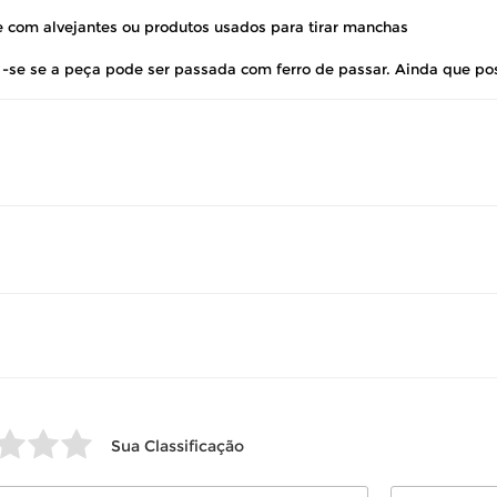
so seu produto esteja sem uso.
te com alvejantes ou produtos usados para tirar manchas
e -se se a peça pode ser passada com ferro de passar. Ainda que po
 revisar as
políticas de devolução
.
Sua Classificação