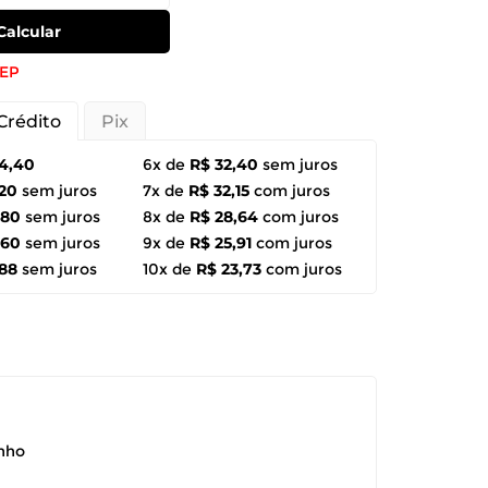
Calcular
CEP
Crédito
Pix
94,40
6x de
R$ 32,40
sem juros
,20
sem juros
7x de
R$ 32,15
com juros
,80
sem juros
8x de
R$ 28,64
com juros
,60
sem juros
9x de
R$ 25,91
com juros
,88
sem juros
10x de
R$ 23,73
com juros
anho