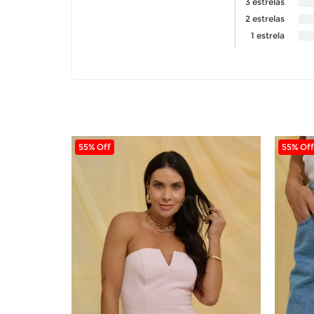
3 estrelas
2 estrelas
1 estrela
55% Off
55% Off