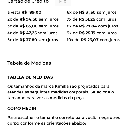
Cartão de Crédito
Pix
à vista
R$ 189,00
6x de
R$ 31,50
sem juros
2x de
R$ 94,50
sem juros
7x de
R$ 31,26
com juros
3x de
R$ 63,00
sem juros
8x de
R$ 27,84
com juros
4x de
R$ 47,25
sem juros
9x de
R$ 25,19
com juros
5x de
R$ 37,80
sem juros
10x de
R$ 23,07
com juros
Tabela de Medidas
TABELA DE MEDIDAS
Os tamanhos da marca Kímika são projetados para
atender as seguintes medidas corporais. Selecione o
tamanho para ver as medidas da peça.
COMO MEDIR
Para escolher o tamanho correto para você, meça o seu
corpo conforme as orientações abaixo: