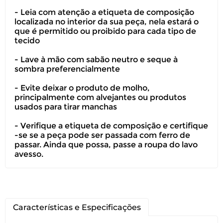
- Leia com atenção a etiqueta de composição
localizada no interior da sua peça, nela estará o
que é permitido ou proibido para cada tipo de
tecido
- Lave à mão com sabão neutro e seque à
sombra preferencialmente
- Evite deixar o produto de molho,
principalmente com alvejantes ou produtos
usados para tirar manchas
Você pode devolver este
produto gratuitamente.
- Verifique a etiqueta de composição e certifique
-se se a peça pode ser passada com ferro de
passar. Ainda que possa, passe a roupa do lavo
Você possui até 07 dias corridos, após o
avesso.
recebimento do produto, para solicitar
a troca ou devolução caso seu produto
esteja sem uso.
É importante revisar as
políticas de
Características e Especificações
devolução
.