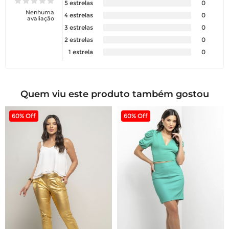
5 estrelas
0
Nenhuma
4 estrelas
0
avaliação
3 estrelas
0
2 estrelas
0
1 estrela
0
Quem viu este produto também gostou
60% Off
60% Off