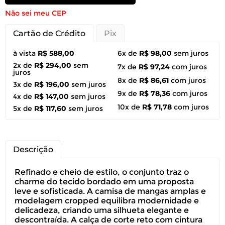
Não sei meu CEP
Cartão de Crédito
Pix
à vista
R$ 588,00
6x de
R$ 98,00
sem juros
2x de
R$ 294,00
sem
7x de
R$ 97,24
com juros
juros
8x de
R$ 86,61
com juros
3x de
R$ 196,00
sem juros
9x de
R$ 78,36
com juros
4x de
R$ 147,00
sem juros
10x de
R$ 71,78
com juros
5x de
R$ 117,60
sem juros
Descrição
Refinado e cheio de estilo, o conjunto traz o
charme do tecido bordado em uma proposta
leve e sofisticada. A camisa de mangas amplas e
modelagem cropped equilibra modernidade e
delicadeza, criando uma silhueta elegante e
descontraída. A calça de corte reto com cintura