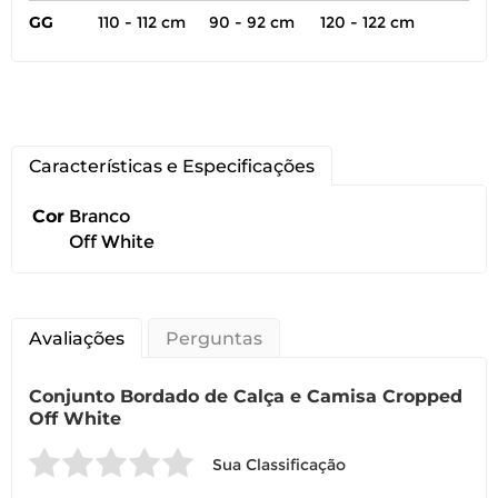
GG
110 - 112 cm
90 - 92 cm
120 - 122 cm
Características e Especificações
Você pode devolver este
produto gratuitamente.
Cor
Branco
Off White
Você possui até 07 dias corridos, após o
recebimento do produto, para solicitar
a troca ou devolução caso seu produto
esteja sem uso.
Avaliações
Perguntas
É importante revisar as
políticas de
Conjunto Bordado de Calça e Camisa Cropped
devolução
.
Off White
Sua Classificação