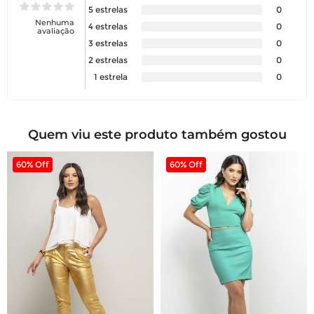
5 estrelas
0
Nenhuma
4 estrelas
0
avaliação
3 estrelas
0
2 estrelas
0
1 estrela
0
Quem viu este produto também gostou
60% Off
60% Off