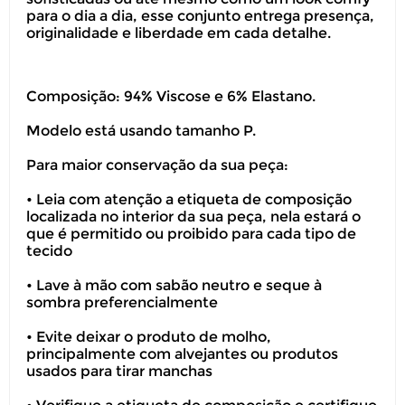
para o dia a dia, esse conjunto entrega presença,
originalidade e liberdade em cada detalhe.
Composição: 94% Viscose e 6% Elastano.
Modelo está usando tamanho P.
Você pode devolver este
Para maior conservação da sua peça:
produto gratuitamente.
• Leia com atenção a etiqueta de composição
localizada no interior da sua peça, nela estará o
Você possui até 07 dias corridos, após o
que é permitido ou proibido para cada tipo de
recebimento do produto, para solicitar
tecido
a troca ou devolução caso seu produto
esteja sem uso.
• Lave à mão com sabão neutro e seque à
sombra preferencialmente
É importante revisar as
políticas de
devolução
.
• Evite deixar o produto de molho,
principalmente com alvejantes ou produtos
usados para tirar manchas