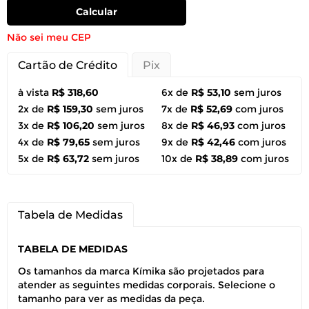
Calcular
Não sei meu CEP
Cartão de Crédito
Pix
à vista
R$ 318,60
6x de
R$ 53,10
sem juros
2x de
R$ 159,30
sem juros
7x de
R$ 52,69
com juros
3x de
R$ 106,20
sem juros
8x de
R$ 46,93
com juros
4x de
R$ 79,65
sem juros
9x de
R$ 42,46
com juros
5x de
R$ 63,72
sem juros
10x de
R$ 38,89
com juros
Tabela de Medidas
TABELA DE MEDIDAS
Os tamanhos da marca Kímika são projetados para
atender as seguintes medidas corporais. Selecione o
tamanho para ver as medidas da peça.