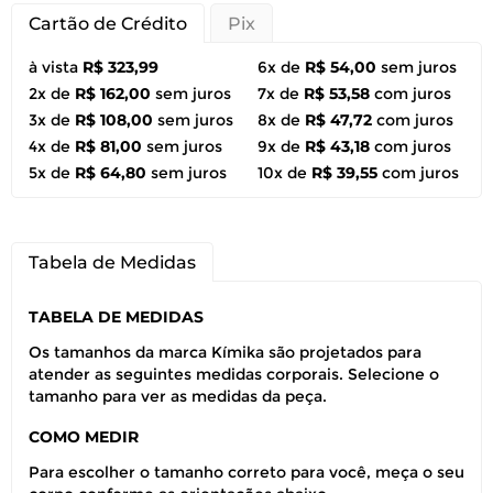
Cartão de Crédito
Pix
à vista
R$ 323,99
6x de
R$ 54,00
sem juros
2x de
R$ 162,00
sem juros
7x de
R$ 53,58
com juros
3x de
R$ 108,00
sem juros
8x de
R$ 47,72
com juros
4x de
R$ 81,00
sem juros
9x de
R$ 43,18
com juros
5x de
R$ 64,80
sem juros
10x de
R$ 39,55
com juros
Tabela de Medidas
TABELA DE MEDIDAS
Os tamanhos da marca Kímika são projetados para
atender as seguintes medidas corporais. Selecione o
tamanho para ver as medidas da peça.
COMO MEDIR
Para escolher o tamanho correto para você, meça o seu