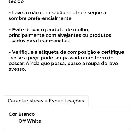
tecido
Você pode devolver este
- Lave à mão com sabão neutro e seque à
produto gratuitamente.
sombra preferencialmente
- Evite deixar o produto de molho,
Você possui até 07 dias corridos, após o
principalmente com alvejantes ou produtos
recebimento do produto, para solicitar
usados para tirar manchas
a troca ou devolução caso seu produto
esteja sem uso.
- Verifique a etiqueta de composição e certifique
-se se a peça pode ser passada com ferro de
passar. Ainda que possa, passe a roupa do lavo
É importante revisar as
políticas de
avesso.
devolução
.
Características e Especificações
Cor
Branco
Off White