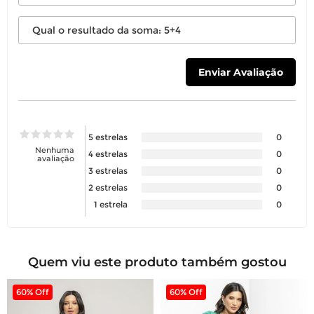
5 estrelas
0
Nenhuma
4 estrelas
0
avaliação
3 estrelas
0
2 estrelas
0
1 estrela
0
Quem viu este produto também gostou
60% Off
60% Off