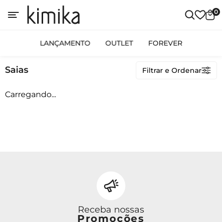
0
Categorias
LANÇAMENTO
OUTLET
FOREVER
LANÇAMENTO
Saias
Filtrar e Ordenar
OUTLET
FOREVER
Carregando...
Preço
Receba nossas
Promoções
Ordenar