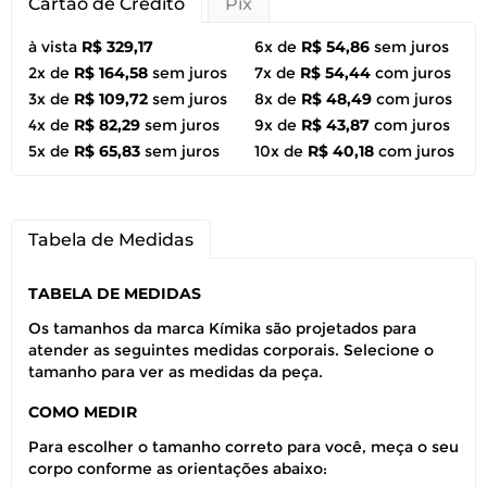
Cartão de Crédito
Pix
à vista
R$ 329,17
6x de
R$ 54,86
sem juros
2x de
R$ 164,58
sem juros
7x de
R$ 54,44
com juros
3x de
R$ 109,72
sem juros
8x de
R$ 48,49
com juros
4x de
R$ 82,29
sem juros
9x de
R$ 43,87
com juros
5x de
R$ 65,83
sem juros
10x de
R$ 40,18
com juros
Tabela de Medidas
TABELA DE MEDIDAS
Os tamanhos da marca Kímika são projetados para
atender as seguintes medidas corporais. Selecione o
tamanho para ver as medidas da peça.
COMO MEDIR
Para escolher o tamanho correto para você, meça o seu
corpo conforme as orientações abaixo: