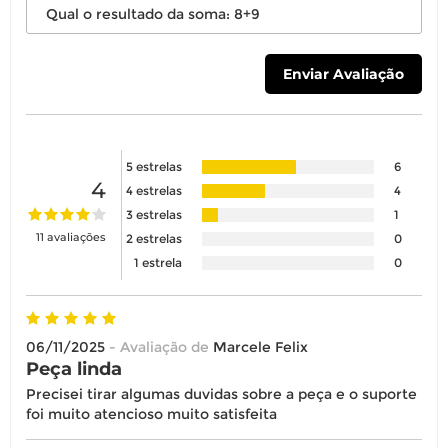
É importante revisar as
políticas de
devolução
.
5 estrelas
6
4
4 estrelas
4
3 estrelas
1
11 avaliações
2 estrelas
0
1 estrela
0
06/11/2025
- Avaliação de
Marcele Felix
Peça linda
Precisei tirar algumas duvidas sobre a peça e o suporte
foi muito atencioso muito satisfeita