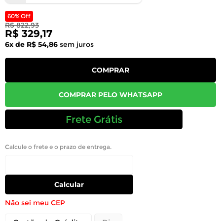
60% Off
R$ 822,93
R$ 329,17
6x de R$ 54,86
sem juros
COMPRAR
COMPRAR PELO WHATSAPP
Frete Grátis
Calcule o frete e o prazo de entrega.
Calcular
Não sei meu CEP