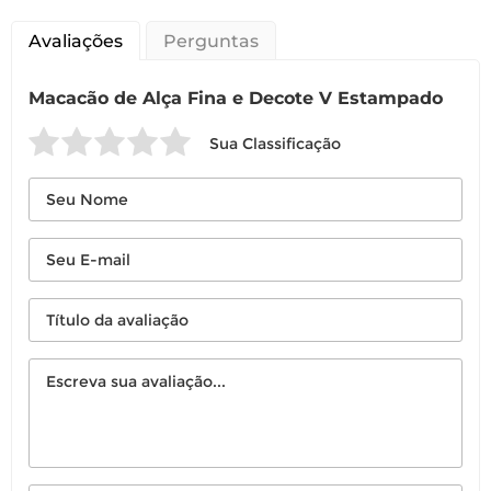
Avaliações
Perguntas
Macacão de Alça Fina e Decote V Estampado
Sua Classificação
Você pode devolver este
produto gratuitamente.
Você possui até 07 dias corridos, após o
recebimento do produto, para solicitar
a troca ou devolução caso seu produto
esteja sem uso.