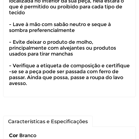
localizada no interior da sua peça, nela estará o
que é permitido ou proibido para cada tipo de
tecido
Você pode devolver este
- Lave à mão com sabão neutro e seque à
produto gratuitamente.
sombra preferencialmente
- Evite deixar o produto de molho,
Você possui até 07 dias corridos, após o
principalmente com alvejantes ou produtos
recebimento do produto, para solicitar
usados para tirar manchas
a troca ou devolução caso seu produto
esteja sem uso.
- Verifique a etiqueta de composição e certifique
-se se a peça pode ser passada com ferro de
É importante revisar as
políticas de
passar. Ainda que possa, passe a roupa do lavo
devolução
.
avesso.
Características e Especificações
Cor
Branco