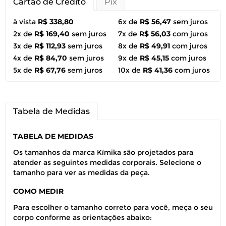
Cartão de Crédito
Pix
à vista
R$ 338,80
6x de
R$ 56,47
sem juros
2x de
R$ 169,40
sem juros
7x de
R$ 56,03
com juros
3x de
R$ 112,93
sem juros
8x de
R$ 49,91
com juros
4x de
R$ 84,70
sem juros
9x de
R$ 45,15
com juros
5x de
R$ 67,76
sem juros
10x de
R$ 41,36
com juros
Tabela de Medidas
TABELA DE MEDIDAS
Os tamanhos da marca Kímika são projetados para
atender as seguintes medidas corporais. Selecione o
tamanho para ver as medidas da peça.
COMO MEDIR
Para escolher o tamanho correto para você, meça o seu
corpo conforme as orientações abaixo: