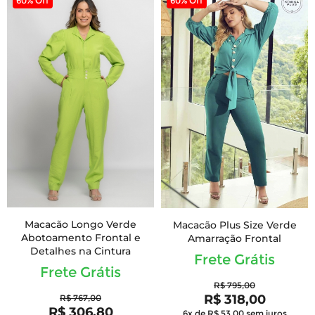
60% Off
60% Off
Macacão Longo Verde
Macacão Plus Size Verde
Abotoamento Frontal e
Amarração Frontal
Detalhes na Cintura
Frete Grátis
Frete Grátis
R$ 795,00
R$ 318,00
R$ 767,00
R$ 306,80
6x de R$ 53,00
sem juros