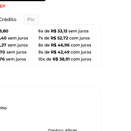
CEP
Crédito
Pix
8,80
6x de
R$ 53,13
sem juros
,40
sem juros
7x de
R$ 52,72
com juros
,27
sem juros
8x de
R$ 46,96
com juros
,70
sem juros
9x de
R$ 42,49
com juros
,76
sem juros
10x de
R$ 38,91
com juros
anho
Ombro:
40cm