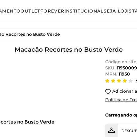
AMENTO
OUTLET
FOREVER
INSTITUCIONAL
SEJA LOJIST
so
Avulso
o Recortes no Busto Verde
unto Calça
Conjunto Calça
unto Saia
Macacão Recortes no Busto Verde
Conjunto Saia
unto Short
Conjunto Shorts
Código no site
SKU:
11950009
acão
Linha Plus Size
MPN:
11950
ido Curto
Macacão
Adicionar a
ido Longo
Vestido Curto
Política de Tr
ido Midi
Vestido Longo
Carregando op
Vestido Midi
DESCUB