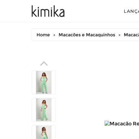
LANÇ
Avul
Home
Macacões e Macaquinhos
Macacã
>
>
Conj
Conj
Conj
Mac
Vest
Vest
Vest