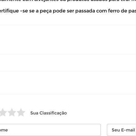
so seu produto esteja sem uso.
ertifique -se se a peça pode ser passada com ferro de pa
 revisar as
políticas de devolução
.
Sua Classificação