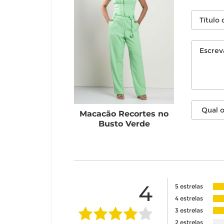
Macacão Recortes no
Busto Verde
4
5 estrelas
4 estrelas
3 estrelas
2 estrelas