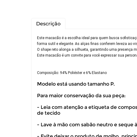
Descrição
Este macacão é a escolha ideal para quem busca sofisticaç
forma sutil e elegante. As alças finas conferem leveza ao v
O shape reto alonga a silhueta, garantindo uma presença m
Este macacão é um convite para você expressar sua persona
Composição: 94% Poliéster e 6% Elastano
Modelo está usando tamanho P.
Para maior conservação da sua peça:
- Leia com atenção a etiqueta de composiç
de tecido
Você pode de
- Lave à mão com sabão neutro e seque 
- Evite deixar o produto de molho, princ
Você possui 