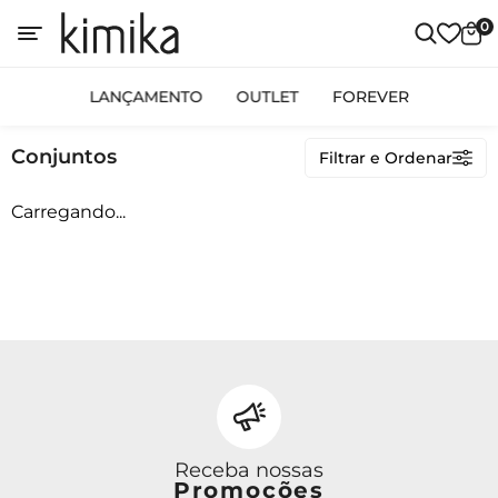
0
Categorias
LANÇAMENTO
OUTLET
FOREVER
LANÇAMENTO
Conjuntos
Filtrar e Ordenar
OUTLET
FOREVER
Carregando...
Preço
Receba nossas
Promoções
Ordenar