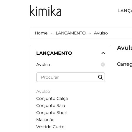
LANÇ
Avul
Home
LANÇAMENTO
Avulso
>
>
Conj
Avul
Conj
LANÇAMENTO
Conj
Carreg
Avulso
Mac
Vest
Avulso
Vest
Conjunto Calça
Vest
Conjunto Saia
Conjunto Short
Macacão
Vestido Curto