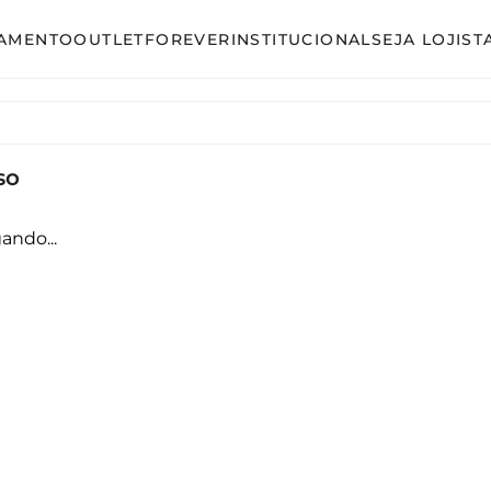
AMENTO
OUTLET
FOREVER
INSTITUCIONAL
SEJA LOJIST
so
Avulso
unto Calça
Conjunto Calça
so
unto Saia
Conjunto Saia
unto Short
Conjunto Shorts
ando...
acão
Linha Plus Size
ido Curto
Macacão
ido Longo
Vestido Curto
ido Midi
Vestido Longo
Vestido Midi