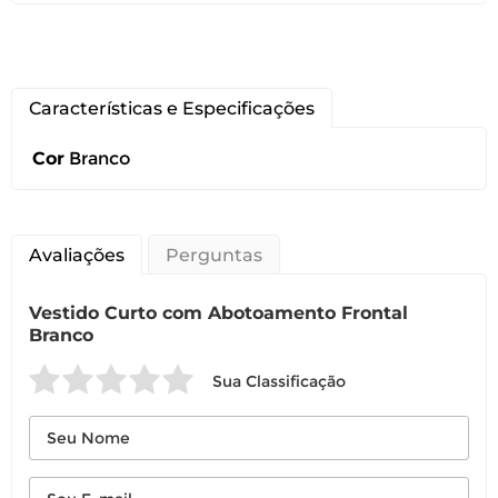
Características e Especificações
Você pode devolver este
Cor
Branco
produto gratuitamente.
Você possui até 07 dias corridos, após o
recebimento do produto, para solicitar
Avaliações
Perguntas
a troca ou devolução caso seu produto
esteja sem uso.
Vestido Curto com Abotoamento Frontal
Branco
É importante revisar as
políticas de
devolução
.
Sua Classificação