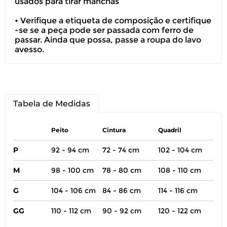
usados para tirar manchas
• Verifique a etiqueta de composição e certifique
-se se a peça pode ser passada com ferro de
passar. Ainda que possa, passe a roupa do lavo
avesso.
Tabela de Medidas
Peito
Cintura
Quadril
P
92 - 94 cm
72 - 74 cm
102 - 104 cm
M
98 - 100 cm
78 - 80 cm
108 - 110 cm
G
104 - 106 cm
84 - 86 cm
114 - 116 cm
GG
110 - 112 cm
90 - 92 cm
120 - 122 cm