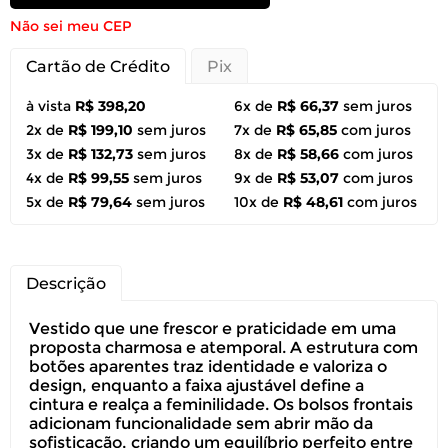
Não sei meu CEP
Cartão de Crédito
Pix
à vista
R$ 398,20
6x de
R$ 66,37
sem juros
2x de
R$ 199,10
sem juros
7x de
R$ 65,85
com juros
3x de
R$ 132,73
sem juros
8x de
R$ 58,66
com juros
4x de
R$ 99,55
sem juros
9x de
R$ 53,07
com juros
5x de
R$ 79,64
sem juros
10x de
R$ 48,61
com juros
Descrição
Vestido que une frescor e praticidade em uma
proposta charmosa e atemporal. A estrutura com
botões aparentes traz identidade e valoriza o
design, enquanto a faixa ajustável define a
cintura e realça a feminilidade. Os bolsos frontais
adicionam funcionalidade sem abrir mão da
sofisticação, criando um equilíbrio perfeito entre