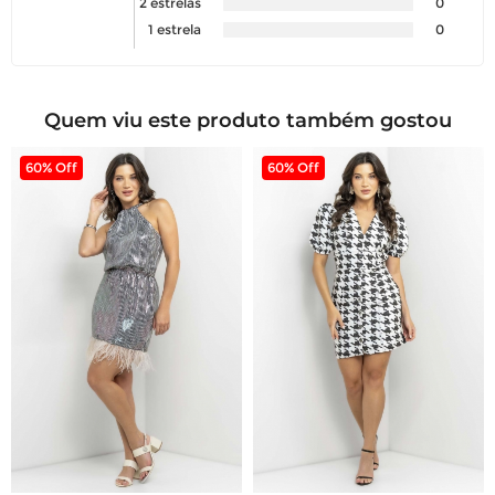
2 estrelas
0
1 estrela
0
Quem viu este produto também gostou
60% Off
60% Off