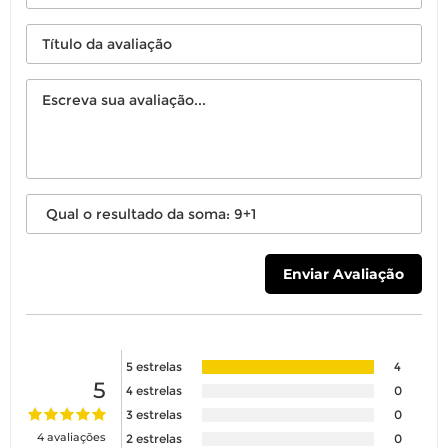
Você pode devolver este
produto gratuitamente.
Você possui até 07 dias corridos, após o
recebimento do produto, para solicitar
a troca ou devolução caso seu produto
esteja sem uso.
5 estrelas
4
É importante revisar as
políticas de
5
4 estrelas
0
devolução
.
3 estrelas
0
4 avaliações
2 estrelas
0