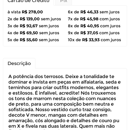
Cartão de Crédito
Pix
à vista
R$ 278,00
6x de
R$ 46,33
sem juros
2x de
R$ 139,00
sem juros
7x de
R$ 45,98
com juros
3x de
R$ 92,67
sem juros
8x de
R$ 40,95
com juros
4x de
R$ 69,50
sem juros
9x de
R$ 37,05
com juros
5x de
R$ 55,60
sem juros
10x de
R$ 33,93
com juros
Descrição
A potência dos terrosos. Deixe a tonalidade te
dominar e invista em peças em alfaiataria, seda e
terninhos para criar outfits modernos, elegantes
e estilosos. É infalível, acredite! Nós trouxemos
os tons de marrom nesta coleção com nuances
de preto, para uma composição bem neutra e
sofisticada. Nosso vestido curto traz consigo,
decote V menor, mangas com detalhes em
amarração, cós alongado e detalhes de couro pu
em X e fivela nas duas laterais. Quem mais não