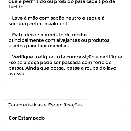
que é permitido ou proibido para cada tipo de
tecido
Você pode devolver este
produto gratuitamente.
- Lave à mão com sabão neutro e seque à
sombra preferencialmente
Você possui até 07 dias corridos, após o
- Evite deixar o produto de molho,
recebimento do produto, para solicitar
principalmente com alvejantes ou produtos
a troca ou devolução caso seu produto
usados para tirar manchas
esteja sem uso.
- Verifique a etiqueta de composição e certifique
É importante revisar as
políticas de
-se se a peça pode ser passada com ferro de
passar. Ainda que possa, passe a roupa do lavo
devolução
.
avesso.
Características e Especificações
Cor
Estampado