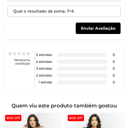
5 estrelas
0
Nenhuma
4 estrelas
0
avaliação
3 estrelas
0
2 estrelas
0
1 estrela
0
Quem viu este produto também gostou
60% Off
60% Off