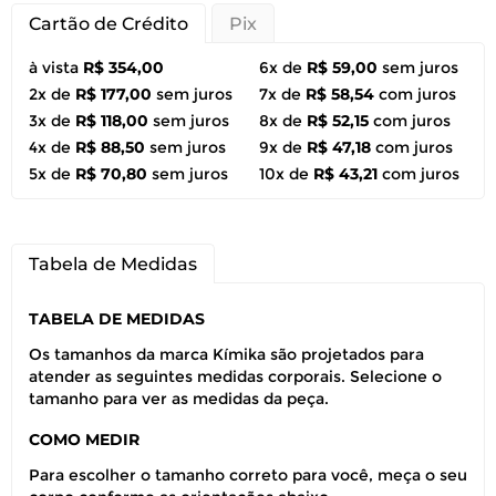
Cartão de Crédito
Pix
à vista
R$ 354,00
6x de
R$ 59,00
sem juros
2x de
R$ 177,00
sem juros
7x de
R$ 58,54
com juros
3x de
R$ 118,00
sem juros
8x de
R$ 52,15
com juros
4x de
R$ 88,50
sem juros
9x de
R$ 47,18
com juros
5x de
R$ 70,80
sem juros
10x de
R$ 43,21
com juros
Tabela de Medidas
TABELA DE MEDIDAS
Os tamanhos da marca Kímika são projetados para
atender as seguintes medidas corporais. Selecione o
tamanho para ver as medidas da peça.
COMO MEDIR
Para escolher o tamanho correto para você, meça o seu