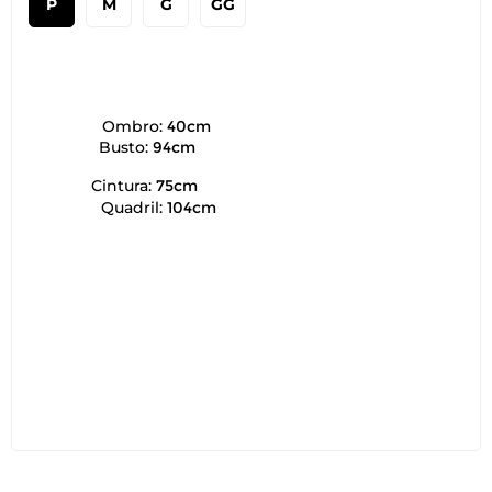
P
M
G
GG
Ombro:
40cm
Busto:
94cm
Cintura:
75cm
Quadril:
104cm