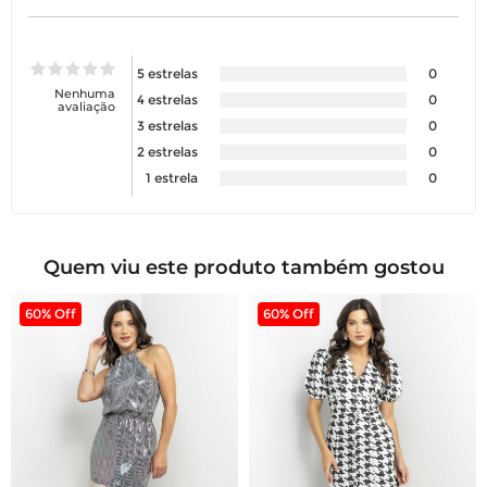
5 estrelas
0
Nenhuma
4 estrelas
0
avaliação
3 estrelas
0
2 estrelas
0
1 estrela
0
Quem viu este produto também gostou
60% Off
60% Off