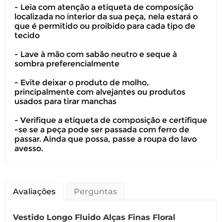
- Leia com atenção a etiqueta de composição
localizada no interior da sua peça, nela estará o
Você possui até 07 dias corridos, após o
que é permitido ou proibido para cada tipo de
recebimento do produto, para solicitar
tecido
a troca ou devolução caso seu produto
- Lave à mão com sabão neutro e seque à
esteja sem uso.
sombra preferencialmente
É importante revisar as
políticas de
- Evite deixar o produto de molho,
devolução
.
principalmente com alvejantes ou produtos
usados para tirar manchas
- Verifique a etiqueta de composição e certifique
-se se a peça pode ser passada com ferro de
passar. Ainda que possa, passe a roupa do lavo
avesso.
Avaliações
Perguntas
Vestido Longo Fluido Alças Finas Floral