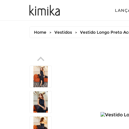
LANÇ
Avul
Home
Vestidos
Vestido Longo Preto Ac
>
>
Conj
Conj
Conj
Mac
Vest
Vest
Vest