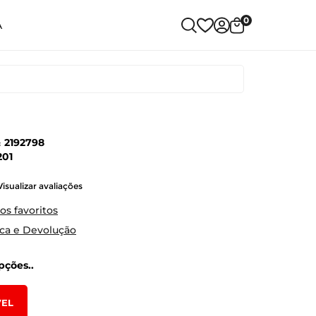
0
A
:
2192798
201
Visualizar avaliações
os favoritos
oca e Devolução
ções..
VEL