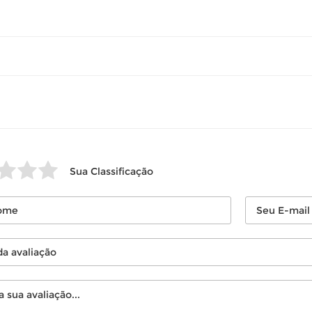
volver este produto gratuitamente.
até 07 dias corridos, após o recebimento do produto, para solic
so seu produto esteja sem uso.
Sua Classificação
 revisar as
políticas de devolução
.