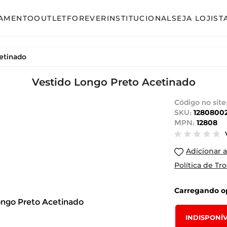
AMENTO
OUTLET
FOREVER
INSTITUCIONAL
SEJA LOJIST
so
Avulso
etinado
unto Calça
Conjunto Calça
unto Saia
Vestido Longo Preto Acetinado
Conjunto Saia
unto Short
Conjunto Shorts
Código no site
SKU:
1280800
acão
Linha Plus Size
MPN:
12808
ido Curto
Macacão
Adicionar a
ido Longo
Vestido Curto
Política de Tr
ido Midi
Vestido Longo
Carregando op
Vestido Midi
INDISPONÍ