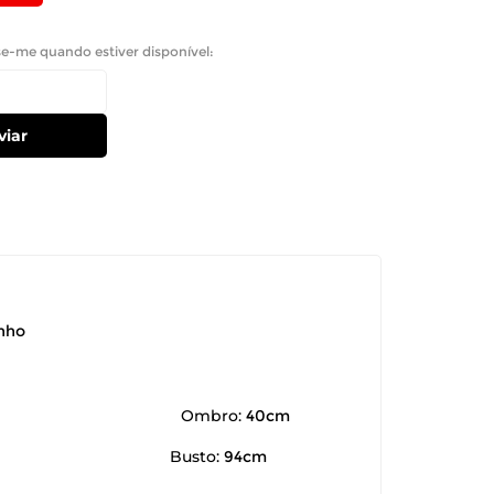
se-me quando estiver disponível:
viar
anho
Ombro:
40cm
Busto:
94cm