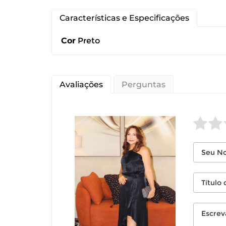
Características e Especificações
Cor
Preto
Você pode de
Avaliações
Perguntas
Você possui 
devolução ca
É importante