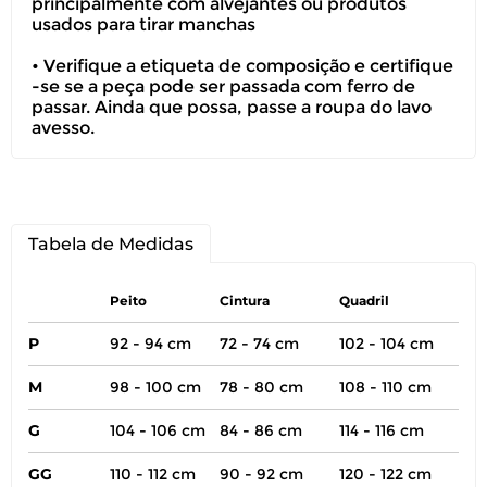
principalmente com alvejantes ou produtos
usados para tirar manchas
• Verifique a etiqueta de composição e certifique
-se se a peça pode ser passada com ferro de
passar. Ainda que possa, passe a roupa do lavo
avesso.
Tabela de Medidas
Peito
Cintura
Quadril
P
92 - 94 cm
72 - 74 cm
102 - 104 cm
M
98 - 100 cm
78 - 80 cm
108 - 110 cm
G
104 - 106 cm
84 - 86 cm
114 - 116 cm
GG
110 - 112 cm
90 - 92 cm
120 - 122 cm