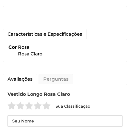
Características e Especificações
Você pode devolver este
Cor
Rosa
produto gratuitamente.
Rosa Claro
Você possui até 07 dias corridos, após o
recebimento do produto, para solicitar
a troca ou devolução caso seu produto
Avaliações
Perguntas
esteja sem uso.
É importante revisar as
políticas de
Vestido Longo Rosa Claro
devolução
.
Sua Classificação