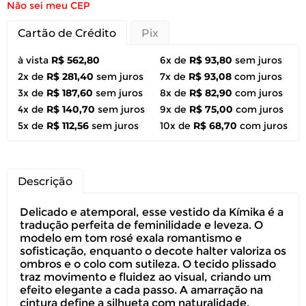
Não sei meu CEP
Cartão de Crédito
Pix
à vista
R$ 562,80
6x de
R$ 93,80
sem juros
2x de
R$ 281,40
sem juros
7x de
R$ 93,08
com juros
3x de
R$ 187,60
sem juros
8x de
R$ 82,90
com juros
4x de
R$ 140,70
sem juros
9x de
R$ 75,00
com juros
5x de
R$ 112,56
sem juros
10x de
R$ 68,70
com juros
Descrição
Delicado e atemporal, esse vestido da Kímika é a
tradução perfeita de feminilidade e leveza. O
modelo em tom rosé exala romantismo e
sofisticação, enquanto o decote halter valoriza os
ombros e o colo com sutileza. O tecido plissado
traz movimento e fluidez ao visual, criando um
efeito elegante a cada passo. A amarração na
cintura define a silhueta com naturalidade,