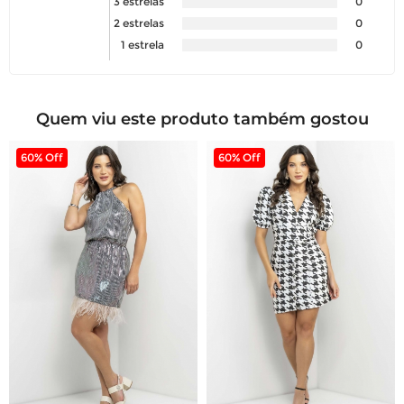
3 estrelas
0
2 estrelas
0
1 estrela
0
Quem viu este produto também gostou
60% Off
60% Off