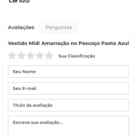
Cor
Azul
Você pode devolver este
produto gratuitamente.
Avaliações
Perguntas
Você possui até 07 dias corridos, após o
Vestido Midi Amarração no Pescoço Paete Azul
recebimento do produto, para solicitar
a troca ou devolução caso seu produto
Sua Classificação
esteja sem uso.
É importante revisar as
políticas de
devolução
.