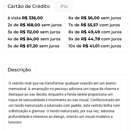
Cartão de Crédito
Pix
à vista
R$ 336,00
6x de
R$ 56,00
sem juros
2x de
R$ 168,00
sem juros
7x de
R$ 55,57
com juros
3x de
R$ 112,00
sem juros
8x de
R$ 49,49
com juros
4x de
R$ 84,00
sem juros
9x de
R$ 44,78
com juros
5x de
R$ 67,20
sem juros
10x de
R$ 41,01
com juros
Descrição
O vestido midi que vai transformar qualquer ocasião em um evento
memorável. A amarração no pescoço adiciona um toque de charme e
destaque ao seu decote, enquanto a fenda lateral proporciona um
toque de sensualidade e movimento ao seu visual. Confeccionado em
um tecido texturizado e adornado com paetês, este vestido brilha com
sofisticação e glamour. O tecido texturizado, por sua vez, adiciona
profundidade e interesse ao design, criando um visual moderno e
luxuoso.