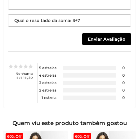
5 estrelas
0
Nenhuma
4 estrelas
0
avaliação
3 estrelas
0
2 estrelas
0
1 estrela
0
Quem viu este produto também gostou
60% Off
60% Off