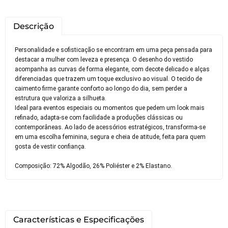
Descrição
Personalidade e sofisticação se encontram em uma peça pensada para
destacar a mulher com leveza e presença. O desenho do vestido
acompanha as curvas de forma elegante, com decote delicado e alças
diferenciadas que trazem um toque exclusivo ao visual. O tecido de
caimento firme garante conforto ao longo do dia, sem perder a
estrutura que valoriza a silhueta.
Ideal para eventos especiais ou momentos que pedem um look mais
refinado, adapta-se com facilidade a produções clássicas ou
contemporâneas. Ao lado de acessórios estratégicos, transforma-se
em uma escolha feminina, segura e cheia de atitude, feita para quem
gosta de vestir confiança.
Você pode devolver este
produto gratuitamente.
Composição: 72% Algodão, 26% Poliéster e 2% Elastano.
Você possui até 07 dias corridos, após o
recebimento do produto, para solicitar
a troca ou devolução caso seu produto
Características e Especificações
esteja sem uso.