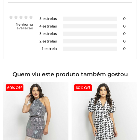
5 estrelas
0
Nenhuma
4 estrelas
0
avaliação
3 estrelas
0
2 estrelas
0
1 estrela
0
Quem viu este produto também gostou
60% Off
60% Off