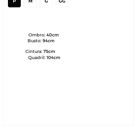
P
M
G
GG
Ombro:
40cm
Busto:
94cm
Cintura:
75cm
Quadril:
104cm