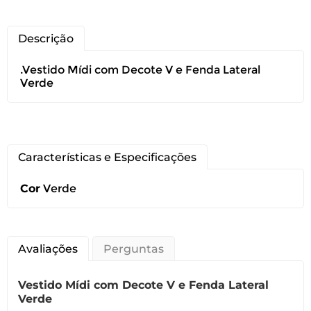
Descrição
.Vestido Mídi com Decote V e Fenda Lateral
Verde
Você pode devolver este
produto gratuitamente.
Características e Especificações
Você possui até 07 dias corridos, após o
Cor
Verde
recebimento do produto, para solicitar
a troca ou devolução caso seu produto
esteja sem uso.
Avaliações
Perguntas
É importante revisar as
políticas de
devolução
.
Vestido Mídi com Decote V e Fenda Lateral
Verde