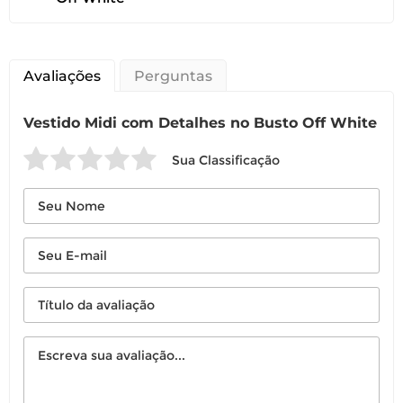
recebimento do produto, para solicitar
a troca ou devolução caso seu produto
esteja sem uso.
Avaliações
Perguntas
É importante revisar as
políticas de
devolução
.
Vestido Midi com Detalhes no Busto Off White
Sua Classificação