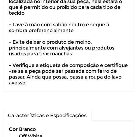
localizada no interior da sua peça, nela estará o
que é permitido ou proibido para cada tipo de
tecido
- Lave à mão com sabão neutro e seque à
sombra preferencialmente
- Evite deixar o produto de molho,
principalmente com alvejantes ou produtos
usados para tirar manchas
- Verifique a etiqueta de composição e certifique
-se se a peça pode ser passada com ferro de
passar. Ainda que possa, passe a roupa do lavo
avesso.
Você pode devolver este
Características e Especificações
produto gratuitamente.
Cor
Branco
Off White
Você possui até 07 dias corridos, após o