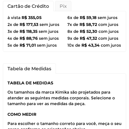
Cartão de Crédito
Pix
à vista
R$ 355,05
6x de
R$ 59,18
sem juros
2x de
R$ 177,53
sem juros
7x de
R$ 58,72
com juros
3x de
R$ 118,35
sem juros
8x de
R$ 52,30
com juros
4x de
R$ 88,76
sem juros
9x de
R$ 47,32
com juros
5x de
R$ 71,01
sem juros
10x de
R$ 43,34
com juros
Tabela de Medidas
TABELA DE MEDIDAS
Os tamanhos da marca Kímika são projetados para
atender as seguintes medidas corporais. Selecione o
tamanho para ver as medidas da peça.
COMO MEDIR
Para escolher o tamanho correto para você, meça o seu