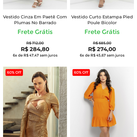
Vestido Cinza Em Paetê Com
Vestido Curto Estampa Pied
Plumas No Barrado
Poule Bicolor
Frete Grátis
Frete Grátis
R$ 712,00
R$ 685,00
R$ 284,80
R$ 274,00
6x de R$ 47,47
sem juros
6x de R$ 45,67
sem juros
60% Off
60% Off