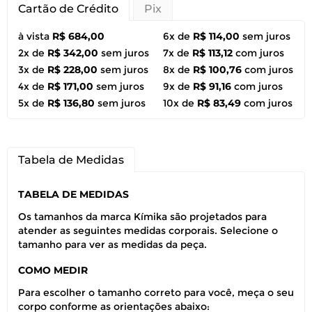
Cartão de Crédito
Pix
à vista
R$ 684,00
6x de
R$ 114,00
sem juros
2x de
R$ 342,00
sem juros
7x de
R$ 113,12
com juros
3x de
R$ 228,00
sem juros
8x de
R$ 100,76
com juros
4x de
R$ 171,00
sem juros
9x de
R$ 91,16
com juros
5x de
R$ 136,80
sem juros
10x de
R$ 83,49
com juros
Tabela de Medidas
TABELA DE MEDIDAS
Os tamanhos da marca Kímika são projetados para
atender as seguintes medidas corporais. Selecione o
tamanho para ver as medidas da peça.
COMO MEDIR
Para escolher o tamanho correto para você, meça o seu
corpo conforme as orientações abaixo: