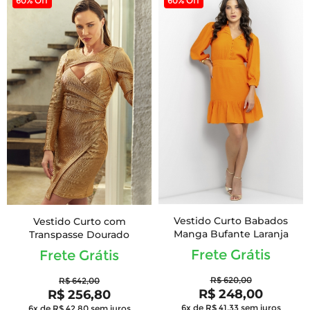
60% Off
60% Off
Vestido Curto Babados
Vestido Curto com
Manga Bufante Laranja
Transpasse Dourado
Frete Grátis
Frete Grátis
R$ 620,00
R$ 642,00
R$ 248,00
R$ 256,80
6x de R$ 41,33
sem juros
6x de R$ 42,80
sem juros