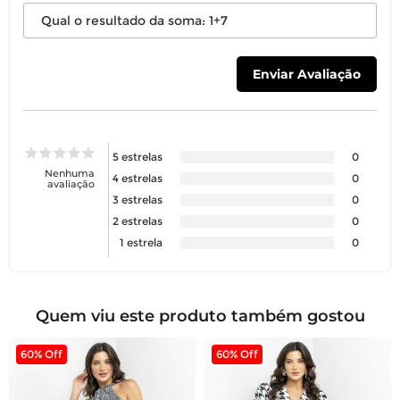
5 estrelas
0
Nenhuma
4 estrelas
0
avaliação
3 estrelas
0
2 estrelas
0
1 estrela
0
Quem viu este produto também gostou
60% Off
60% Off