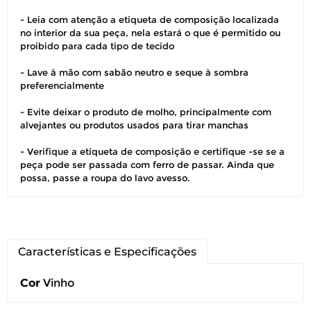
Você pode devolver este
- Leia com atenção a etiqueta de composição localizada
no interior da sua peça, nela estará o que é permitido ou
produto gratuitamente.
proibido para cada tipo de tecido
Você possui até 07 dias corridos, após o
- Lave à mão com sabão neutro e seque à sombra
preferencialmente
recebimento do produto, para solicitar
a troca ou devolução caso seu produto
- Evite deixar o produto de molho, principalmente com
esteja sem uso.
alvejantes ou produtos usados para tirar manchas
É importante revisar as
políticas de
- Verifique a etiqueta de composição e certifique -se se a
devolução
.
peça pode ser passada com ferro de passar. Ainda que
possa, passe a roupa do lavo avesso.
Características e Especificações
Cor
Vinho