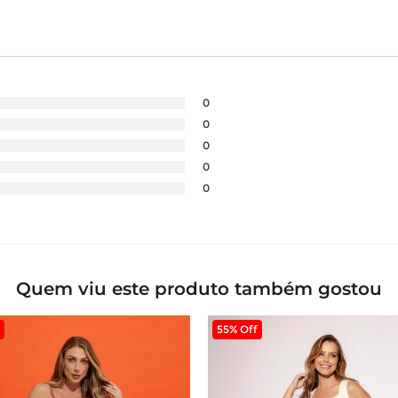
0
0
0
0
0
Quem viu este produto também gostou
55% Off