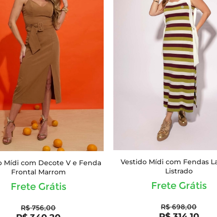
Vestido Mídi com Fendas La
o Mídi com Decote V e Fenda
Listrado
Frontal Marrom
Frete Grátis
Frete Grátis
R$ 698,00
R$ 756,00
R$ 314,10