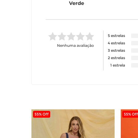
Verde
5 estrelas
4 estrelas
Nenhuma avaliação
3 estrelas
2 estrelas
1 estrela
55% Off
55% Off