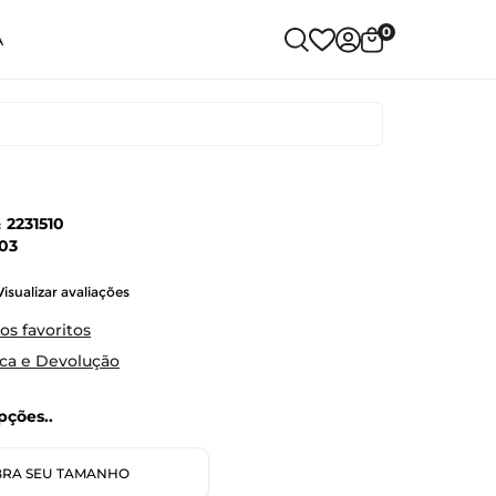
0
A
:
2231510
03
Visualizar avaliações
os favoritos
oca e Devolução
ções..
RA SEU TAMANHO