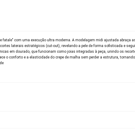
me fatale" com uma execução ultra moderna. A modelagem midi ajustada abraça a
cortes laterais estratégicos (cut-out), revelando a pele de forma sofisticada e se
gânicas em dourado, que funcionam como joias integradas à peça, unindo os recort
ce o conforto e a elasticidade do crepe de malha sem perder a estrutura, tornando
ade
volver este produto gratuitamente.
até 07 dias corridos, após o recebimento do produto, para solic
so seu produto esteja sem uso.
 revisar as
políticas de devolução
.