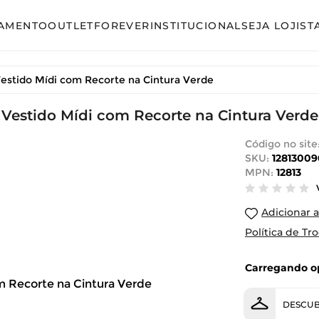
AMENTO
OUTLET
FOREVER
INSTITUCIONAL
SEJA LOJIST
so
Avulso
estido Mídi com Recorte na Cintura Verde
unto Calça
Conjunto Calça
unto Saia
Vestido Mídi com Recorte na Cintura Verde
Conjunto Saia
unto Short
Conjunto Shorts
Código no site
SKU:
12813009
acão
Linha Plus Size
MPN:
12813
ido Curto
Macacão
Adicionar a
ido Longo
Vestido Curto
Política de Tr
ido Midi
Vestido Longo
Carregando op
Vestido Midi
DESCUB