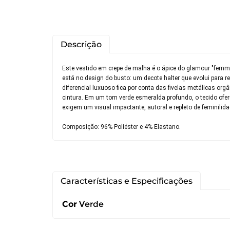
Descrição
Este vestido em crepe de malha é o ápice do glamour "fem
está no design do busto: um decote halter que evolui para re
diferencial luxuoso fica por conta das fivelas metálicas or
cintura. Em um tom verde esmeralda profundo, o tecido ofere
exigem um visual impactante, autoral e repleto de feminilid
Composição: 96% Poliéster e 4% Elastano.
Você pode de
Características e Especificações
Você possui 
devolução ca
Cor
Verde
É importante