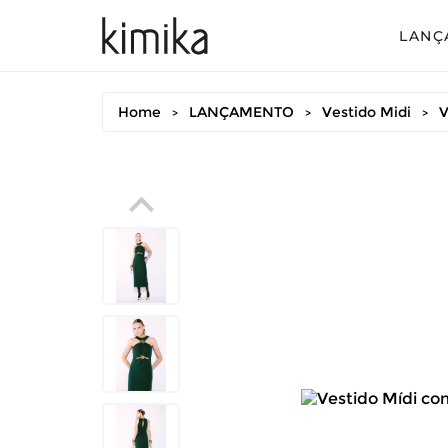
LANÇ
Avul
Home
LANÇAMENTO
Vestido Midi
V
>
>
>
Conj
Conj
Conj
Mac
Vest
Vest
Vest