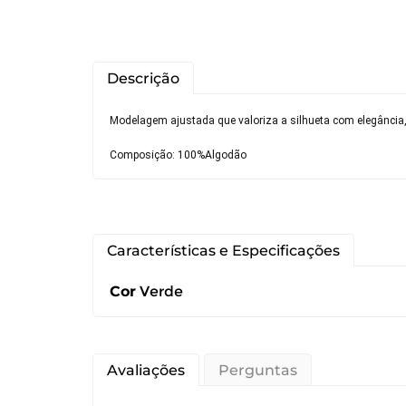
Descrição
Modelagem ajustada que valoriza a silhueta com elegância,
Composição: 100%Algodão
Você pode de
Características e Especificações
Cor
Verde
Você possui 
devolução ca
É importante
Avaliações
Perguntas