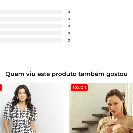
0
0
0
0
0
Quem viu este produto também gostou
f
60% Off