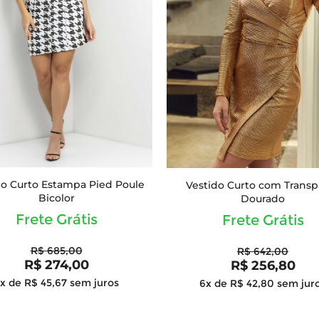
do Curto Estampa Pied Poule
Vestido Curto com Transp
Bicolor
Dourado
Frete Grátis
Frete Grátis
R$ 685,00
R$ 642,00
R$ 274,00
R$ 256,80
x de R$ 45,67
sem juros
6x de R$ 42,80
sem jur