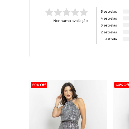
5 estrelas
4 estrelas
Nenhuma avaliação
3 estrelas
2 estrelas
1 estrela
60% Off
60% Of