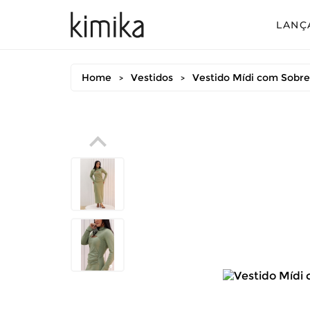
LANÇ
Avul
Home
Vestidos
Vestido Mídi com Sobr
>
>
Conj
Conj
Conj
Mac
Vest
Vest
Vest