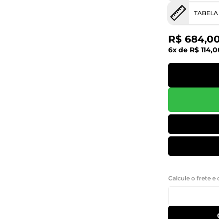
TABELA
R$ 684,0
6x de R$ 114,0
Calcule o frete e