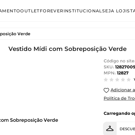
AMENTO
OUTLET
FOREVER
INSTITUCIONAL
SEJA LOJIST
so
Avulso
eposição Verde
unto Calça
Conjunto Calça
unto Saia
Vestido Mídi com Sobreposição Verde
Conjunto Saia
unto Short
Conjunto Shorts
Código no site
SKU:
1282700
acão
Linha Plus Size
MPN:
12827
ido Curto
Macacão
Adicionar a
ido Longo
Vestido Curto
Política de Tr
ido Midi
Vestido Longo
Carregando op
Vestido Midi
DESCUB