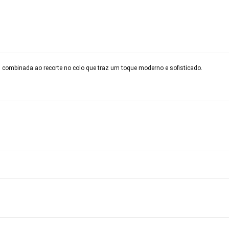
 combinada ao recorte no colo que traz um toque moderno e sofisticado.
volver este produto gratuitamente.
até 07 dias corridos, após o recebimento do produto, para solic
so seu produto esteja sem uso.
 revisar as
políticas de devolução
.