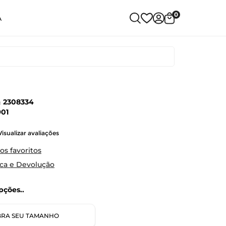
0
A
:
2308334
901
Visualizar avaliações
os favoritos
oca e Devolução
ções..
RA SEU TAMANHO