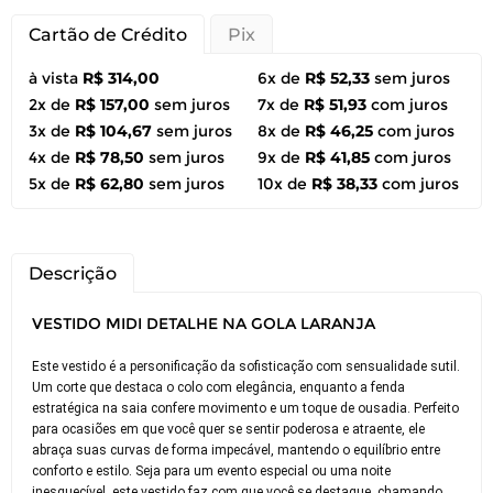
Cartão de Crédito
Pix
à vista
R$ 314,00
6x de
R$ 52,33
sem juros
2x de
R$ 157,00
sem juros
7x de
R$ 51,93
com juros
3x de
R$ 104,67
sem juros
8x de
R$ 46,25
com juros
4x de
R$ 78,50
sem juros
9x de
R$ 41,85
com juros
5x de
R$ 62,80
sem juros
10x de
R$ 38,33
com juros
Descrição
VESTIDO MIDI DETALHE NA GOLA LARANJA
Este vestido é a personificação da sofisticação com sensualidade sutil.
Um corte que destaca o colo com elegância, enquanto a fenda
estratégica na saia confere movimento e um toque de ousadia. Perfeito
para ocasiões em que você quer se sentir poderosa e atraente, ele
abraça suas curvas de forma impecável, mantendo o equilíbrio entre
conforto e estilo. Seja para um evento especial ou uma noite
inesquecível, este vestido faz com que você se destaque, chamando