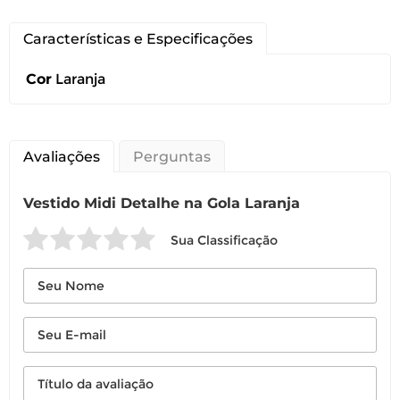
Características e Especificações
Cor
Laranja
Você pode devolver este
produto gratuitamente.
Você possui até 07 dias corridos, após o
Avaliações
Perguntas
recebimento do produto, para solicitar
a troca ou devolução caso seu produto
Vestido Midi Detalhe na Gola Laranja
esteja sem uso.
É importante revisar as
políticas de
Sua Classificação
devolução
.