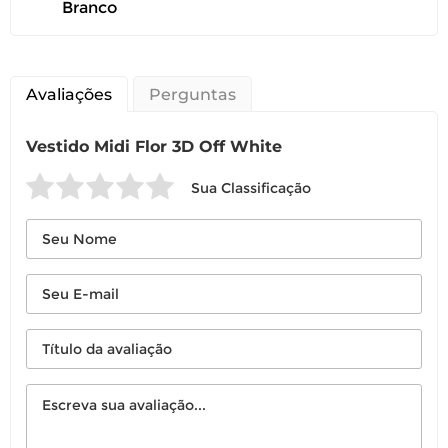
Branco
Avaliações
Perguntas
Vestido Midi Flor 3D Off White
Você pode devolver este
Sua Classificação
produto gratuitamente.
Você possui até 07 dias corridos, após o
recebimento do produto, para solicitar
a troca ou devolução caso seu produto
esteja sem uso.
É importante revisar as
políticas de
devolução
.