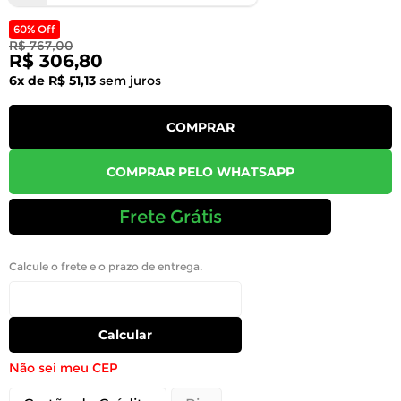
60% Off
R$ 767,00
R$ 306,80
6x de R$ 51,13
sem juros
COMPRAR
COMPRAR PELO WHATSAPP
Frete Grátis
Calcule o frete e o prazo de entrega.
Calcular
Não sei meu CEP