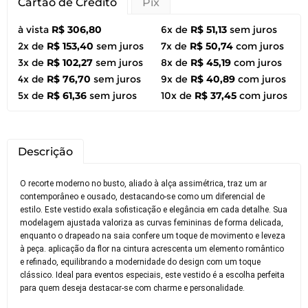
Cartão de Crédito
Pix
à vista
R$ 306,80
6x de
R$ 51,13
sem juros
2x de
R$ 153,40
sem juros
7x de
R$ 50,74
com juros
3x de
R$ 102,27
sem juros
8x de
R$ 45,19
com juros
4x de
R$ 76,70
sem juros
9x de
R$ 40,89
com juros
5x de
R$ 61,36
sem juros
10x de
R$ 37,45
com juros
Descrição
O recorte moderno no busto, aliado à alça assimétrica, traz um ar
contemporâneo e ousado, destacando-se como um diferencial de
estilo. Este vestido exala sofisticação e elegância em cada detalhe. Sua
modelagem ajustada valoriza as curvas femininas de forma delicada,
enquanto o drapeado na saia confere um toque de movimento e leveza
à peça. aplicação da flor na cintura acrescenta um elemento romântico
e refinado, equilibrando a modernidade do design com um toque
clássico. Ideal para eventos especiais, este vestido é a escolha perfeita
para quem deseja destacar-se com charme e personalidade.