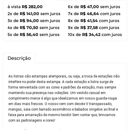
à vista
R$ 282,00
6x de
R$ 47,00
sem juros
2x de
R$ 141,00
sem juros
7x de
R$ 46,64
com juros
3x de
R$ 94,00
sem juros
8x de
R$ 41,54
com juros
4x de
R$ 70,50
sem juros
9x de
R$ 37,58
com juros
5x de
R$ 56,40
sem juros
10x de
R$ 34,42
com juros
Descrição
As listras são estampas atemporais, ou seja, a troca de estações não
interfere no poder desta estampa. A cada estação a listra surge de
forma reinventada com as cores e padrões da estação, mas sempre
mantendo sua presença nas coleções. Um vestido casual em
comprimento menor é algo que idealizamos em nosso guarda-roupa
em dias mais frescos. O nosso vem com decote V transpassado,
mangas, saia com barrado assimétrico e babados singelos ao final e
faixa para amarração de mesmo tecido! Sem contar que, brincamos
com as padronagens e cores!