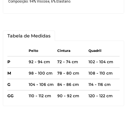
Composição: 94% Viscose, 6% Elastano.
Tabela de Medidas
Peito
Cintura
Quadril
P
92 - 94 cm
72 - 74 cm
102 - 104 cm
M
98 - 100 cm
78 - 80 cm
108 - 110 cm
G
104 - 106 cm
84 - 86 cm
114 - 116 cm
GG
110 - 112 cm
90 - 92 cm
120 - 122 cm