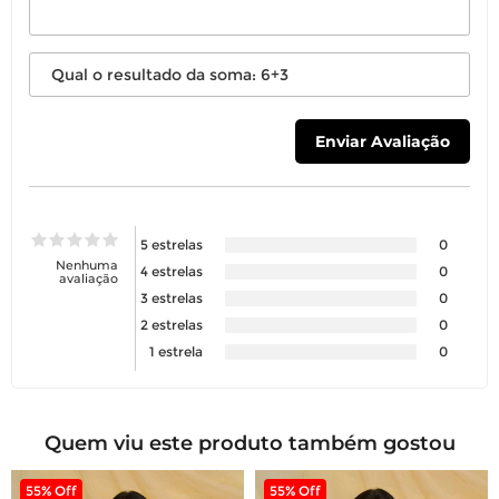
5 estrelas
0
Nenhuma
4 estrelas
0
avaliação
3 estrelas
0
2 estrelas
0
1 estrela
0
Quem viu este produto também gostou
55% Off
55% Off