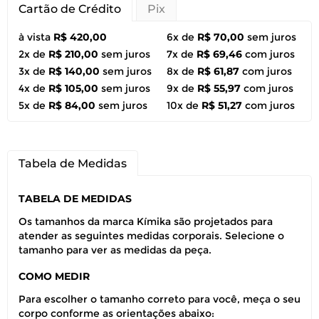
Cartão de Crédito
Pix
à vista
R$ 420,00
6x de
R$ 70,00
sem juros
2x de
R$ 210,00
sem juros
7x de
R$ 69,46
com juros
3x de
R$ 140,00
sem juros
8x de
R$ 61,87
com juros
4x de
R$ 105,00
sem juros
9x de
R$ 55,97
com juros
5x de
R$ 84,00
sem juros
10x de
R$ 51,27
com juros
Tabela de Medidas
TABELA DE MEDIDAS
Os tamanhos da marca Kímika são projetados para
atender as seguintes medidas corporais. Selecione o
tamanho para ver as medidas da peça.
COMO MEDIR
Para escolher o tamanho correto para você, meça o seu
corpo conforme as orientações abaixo: