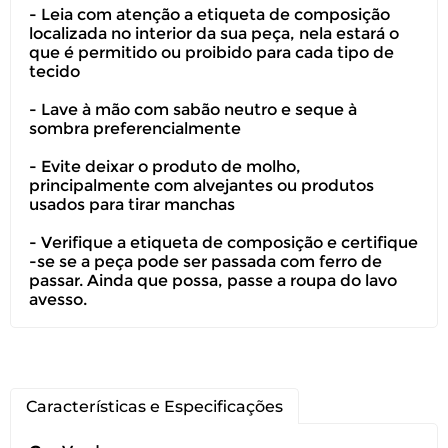
- Leia com atenção a etiqueta de composição
Você pode devolver este
localizada no interior da sua peça, nela estará o
que é permitido ou proibido para cada tipo de
produto gratuitamente.
tecido
Você possui até 07 dias corridos, após o
- Lave à mão com sabão neutro e seque à
recebimento do produto, para solicitar
sombra preferencialmente
a troca ou devolução caso seu produto
- Evite deixar o produto de molho,
esteja sem uso.
principalmente com alvejantes ou produtos
usados para tirar manchas
É importante revisar as
políticas de
devolução
.
- Verifique a etiqueta de composição e certifique
-se se a peça pode ser passada com ferro de
passar. Ainda que possa, passe a roupa do lavo
avesso.
Características e Especificações