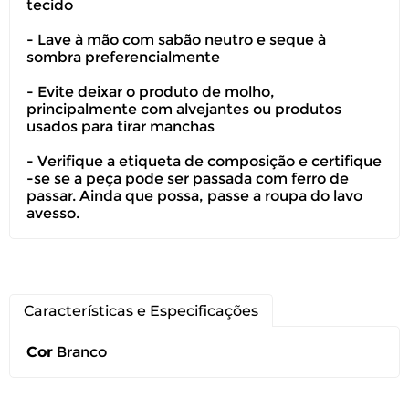
tecido
Você pode devolver este
produto gratuitamente.
- Lave à mão com sabão neutro e seque à
sombra preferencialmente
Você possui até 07 dias corridos, após o
- Evite deixar o produto de molho,
recebimento do produto, para solicitar
principalmente com alvejantes ou produtos
a troca ou devolução caso seu produto
usados para tirar manchas
esteja sem uso.
- Verifique a etiqueta de composição e certifique
É importante revisar as
políticas de
-se se a peça pode ser passada com ferro de
devolução
.
passar. Ainda que possa, passe a roupa do lavo
avesso.
Características e Especificações
Cor
Branco