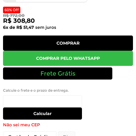
60% Off
R$ 772,00
R$ 308,80
6x de R$ 51,47
sem juros
COMPRAR
COMPRAR PELO WHATSAPP
Frete Grátis
Calcule o frete e o prazo de entrega.
Calcular
Não sei meu CEP