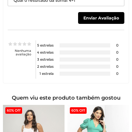
5 estrelas
0
Nenhuma
4 estrelas
0
avaliação
3 estrelas
0
2 estrelas
0
1 estrela
0
Quem viu este produto também gostou
60% Off
60% Off