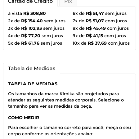
Cartão de Crédito
Pix
à vista
R$ 308,80
6x de
R$ 51,47
sem juros
2x de
R$ 154,40
sem juros
7x de
R$ 51,07
com juros
3x de
R$ 102,93
sem juros
8x de
R$ 45,49
com juros
4x de
R$ 77,20
sem juros
9x de
R$ 41,15
com juros
5x de
R$ 61,76
sem juros
10x de
R$ 37,69
com juros
Tabela de Medidas
TABELA DE MEDIDAS
Os tamanhos da marca Kímika são projetados para
atender as seguintes medidas corporais. Selecione o
tamanho para ver as medidas da peça.
COMO MEDIR
Para escolher o tamanho correto para você, meça o seu
corpo conforme as orientações abaixo: