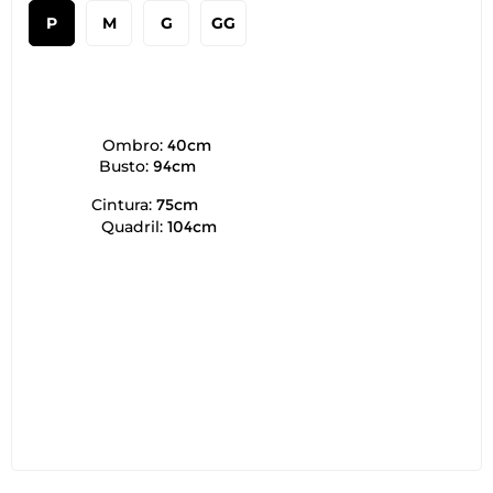
P
M
G
GG
Ombro:
40cm
Busto:
94cm
Cintura:
75cm
Quadril:
104cm