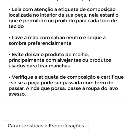
• Leia com atenção a etiqueta de composição
localizada no interior da sua peça, nela estará o
Você pode devolver este
que é permitido ou proibido para cada tipo de
produto gratuitamente.
tecido
• Lave à mão com sabão neutro e seque à
Você possui até 07 dias corridos, após o
sombra preferencialmente
recebimento do produto, para solicitar
a troca ou devolução caso seu produto
• Evite deixar o produto de molho,
esteja sem uso.
principalmente com alvejantes ou produtos
usados para tirar manchas
É importante revisar as
políticas de
devolução
.
• Verifique a etiqueta de composição e certifique
-se se a peça pode ser passada com ferro de
passar. Ainda que possa, passe a roupa do lavo
avesso.
Características e Especificações