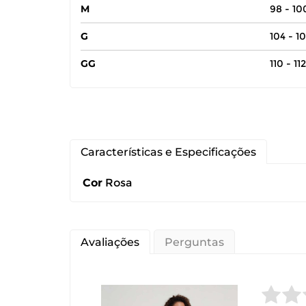
M
98 - 1
G
104 - 1
GG
110 - 11
Características e Especificações
Você pode de
Cor
Rosa
Você possui 
devolução ca
Avaliações
Perguntas
É importante