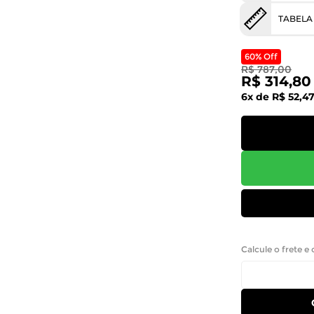
TABELA
60% Off
R$ 787,00
R$ 314,80
6x de R$ 52,4
Calcule o frete e