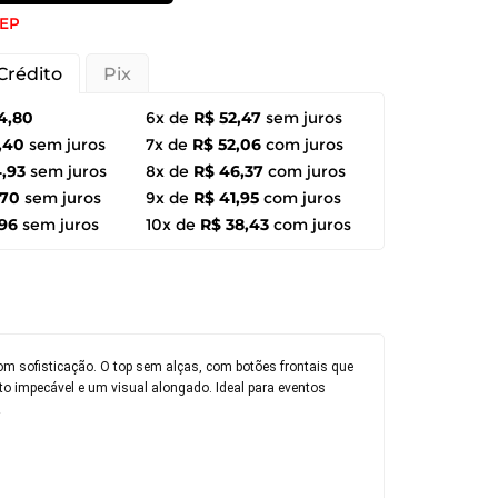
CEP
Crédito
Pix
4,80
6x de
R$ 52,47
sem juros
,40
sem juros
7x de
R$ 52,06
com juros
,93
sem juros
8x de
R$ 46,37
com juros
,70
sem juros
9x de
R$ 41,95
com juros
,96
sem juros
10x de
R$ 38,43
com juros
com sofisticação. O top sem alças, com botões frontais que
o impecável e um visual alongado. Ideal para eventos
!