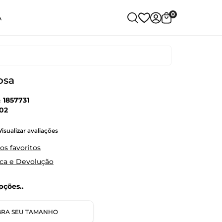
0
A
osa
:
1857731
02
Visualizar avaliações
os favoritos
oca e Devolução
ções..
RA SEU TAMANHO