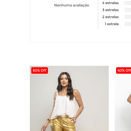
4 estrelas
Nenhuma avaliação
3 estrelas
2 estrelas
1 estrela
60% Off
60% Of