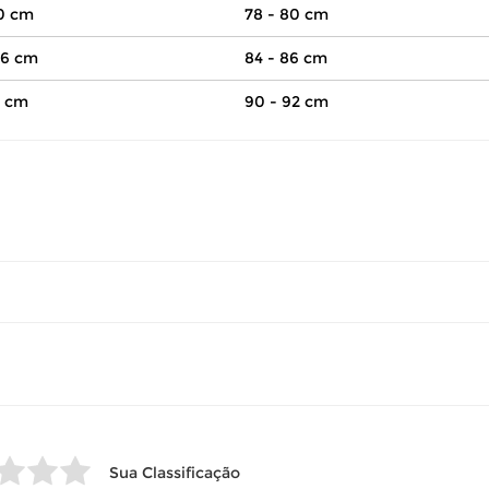
00 cm
78 - 80 cm
06 cm
84 - 86 cm
2 cm
90 - 92 cm
volver este produto gratuitamente.
até 07 dias corridos, após o recebimento do produto, para solic
so seu produto esteja sem uso.
 revisar as
políticas de devolução
.
Sua Classificação