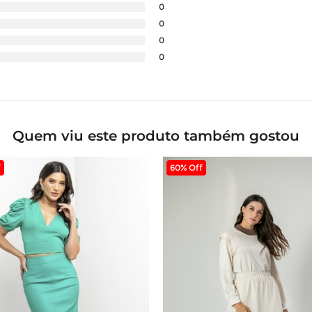
0
0
0
0
Quem viu este produto também gostou
f
60% Off