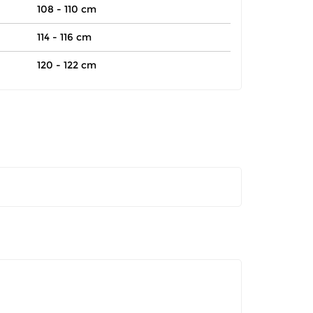
108 - 110 cm
114 - 116 cm
120 - 122 cm
itar a troca ou