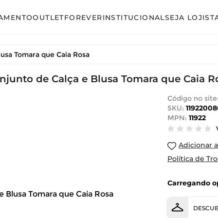
AMENTO
OUTLET
FOREVER
INSTITUCIONAL
SEJA LOJIST
so
Avulso
lusa Tomara que Caia Rosa
unto Calça
Conjunto Calça
unto Saia
njunto de Calça e Blusa Tomara que Caia R
Conjunto Saia
unto Short
Conjunto Shorts
Código no site
SKU:
11922008
acão
Linha Plus Size
MPN:
11922
ido Curto
Macacão
Adicionar a
ido Longo
Vestido Curto
Política de Tr
ido Midi
Vestido Longo
Carregando op
Vestido Midi
DESCUB