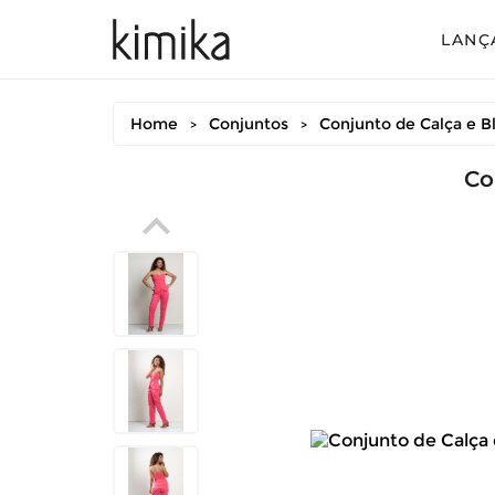
LANÇ
Avul
Home
Conjuntos
Conjunto de Calça e B
>
>
Conj
Conj
Co
Conj
Mac
Vest
Vest
Vest