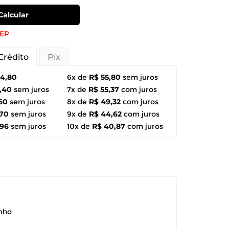
Calcular
CEP
Crédito
Pix
34,80
6x de
R$ 55,80
sem juros
,40
sem juros
7x de
R$ 55,37
com juros
,60
sem juros
8x de
R$ 49,32
com juros
,70
sem juros
9x de
R$ 44,62
com juros
,96
sem juros
10x de
R$ 40,87
com juros
anho