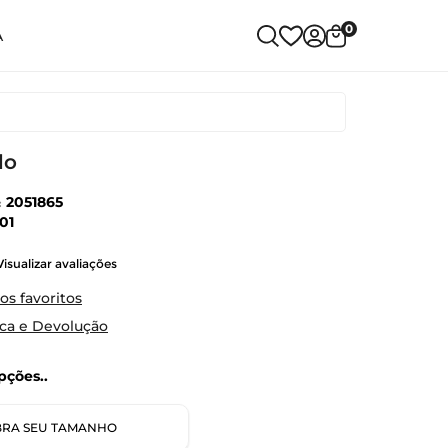
0
A
do
:
2051865
01
Visualizar avaliações
os favoritos
oca e Devolução
ções..
RA SEU TAMANHO