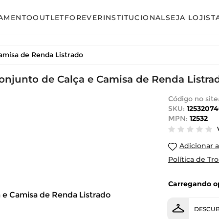
AMENTO
OUTLET
FOREVER
INSTITUCIONAL
SEJA LOJIST
so
Avulso
amisa de Renda Listrado
unto Calça
Conjunto Calça
unto Saia
onjunto de Calça e Camisa de Renda Listra
Conjunto Saia
unto Short
Conjunto Shorts
Código no site
SKU:
12532074
acão
Linha Plus Size
MPN:
12532
ido Curto
Macacão
Adicionar a
ido Longo
Vestido Curto
Política de Tr
ido Midi
Vestido Longo
Carregando op
Vestido Midi
DESCUB