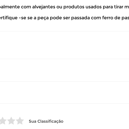
ipalmente com alvejantes ou produtos usados para tirar 
so seu produto esteja sem uso.
ertifique -se se a peça pode ser passada com ferro de pa
 revisar as
políticas de devolução
.
Sua Classificação