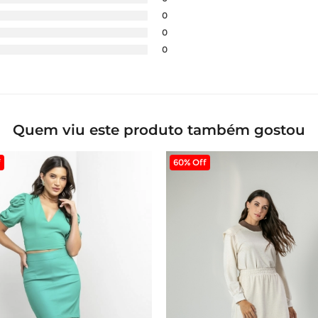
0
0
0
Quem viu este produto também gostou
f
60% Off