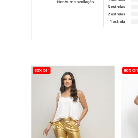
Nenhuma avaliação
3 estrelas
2 estrelas
1 estrela
60% Off
60% Of