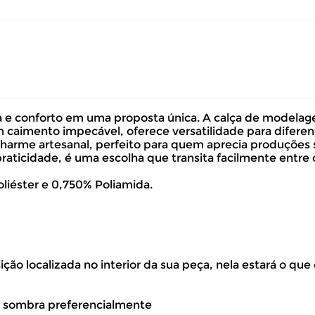
a e conforto em uma proposta única. A calça de modela
m caimento impecável, oferece versatilidade para difere
harme artesanal, perfeito para quem aprecia produções s
raticidade, é uma escolha que transita facilmente entre o
liéster e 0,750% Poliamida.
ão localizada no interior da sua peça, nela estará o que
volver este produto gratuitamente.
à sombra preferencialmente
até 07 dias corridos, após o recebimento do produto, para solic