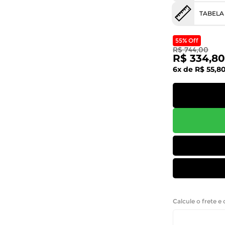
TABELA
55% Off
R$ 744,00
R$ 334,80
6x de R$ 55,8
Calcule o frete e