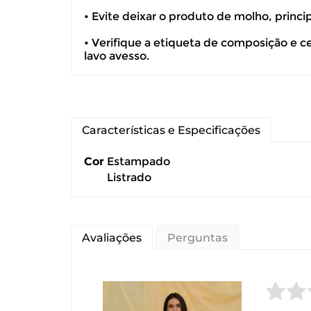
• Evite deixar o produto de molho, princ
devolução ca
• Verifique a etiqueta de composição e c
É importante
lavo avesso.
Características e Especificações
Cor
Estampado
Listrado
Avaliações
Perguntas