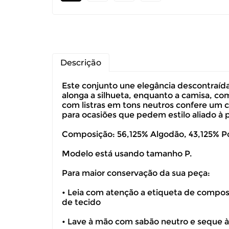
Descrição
Este conjunto une elegância descontraíd
alonga a silhueta, enquanto a camisa, co
com listras em tons neutros confere um c
para ocasiões que pedem estilo aliado à p
Composição: 56,125% Algodão, 43,125% Po
Modelo está usando tamanho P.
Para maior conservação da sua peça:
• Leia com atenção a etiqueta de composiç
Você pode de
de tecido
• Lave à mão com sabão neutro e seque 
Você possui 