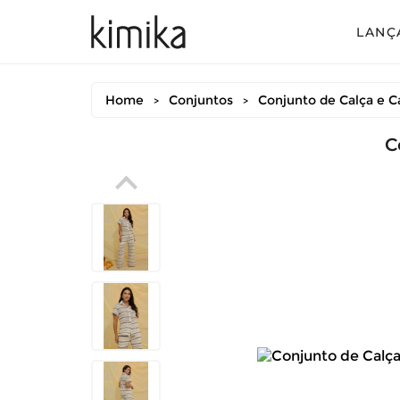
LANÇ
Avul
Home
Conjuntos
Conjunto de Calça e C
>
>
Conj
Conj
C
Conj
Mac
Vest
Vest
Vest