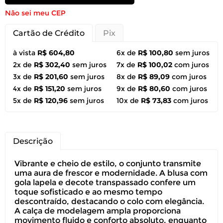
Não sei meu CEP
Cartão de Crédito
Pix
à vista
R$ 604,80
6x de
R$ 100,80
sem juros
2x de
R$ 302,40
sem juros
7x de
R$ 100,02
com juros
3x de
R$ 201,60
sem juros
8x de
R$ 89,09
com juros
4x de
R$ 151,20
sem juros
9x de
R$ 80,60
com juros
5x de
R$ 120,96
sem juros
10x de
R$ 73,83
com juros
Descrição
Vibrante e cheio de estilo, o conjunto transmite
uma aura de frescor e modernidade. A blusa com
gola lapela e decote transpassado confere um
toque sofisticado e ao mesmo tempo
descontraído, destacando o colo com elegância.
A calça de modelagem ampla proporciona
movimento fluido e conforto absoluto, enquanto