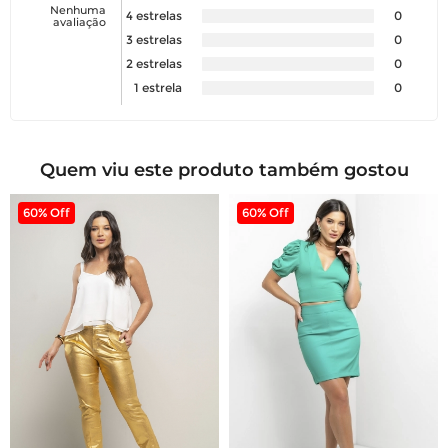
Nenhuma
4 estrelas
0
avaliação
3 estrelas
0
2 estrelas
0
1 estrela
0
Quem viu este produto também gostou
60% Off
60% Off