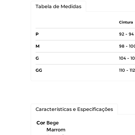
Tabela de Medidas
Cintura
P
92 - 94
M
98 - 1
G
104 - 1
GG
110 - 11
Você pode de
Características e Especificações
Você possui 
Cor
Bege
devolução ca
Marrom