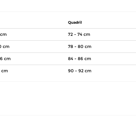
Quadril
 cm
72 - 74 cm
00 cm
78 - 80 cm
06 cm
84 - 86 cm
2 cm
90 - 92 cm
volver este produto gratuitamente.
até 07 dias corridos, após o recebimento do produto, para solic
so seu produto esteja sem uso.