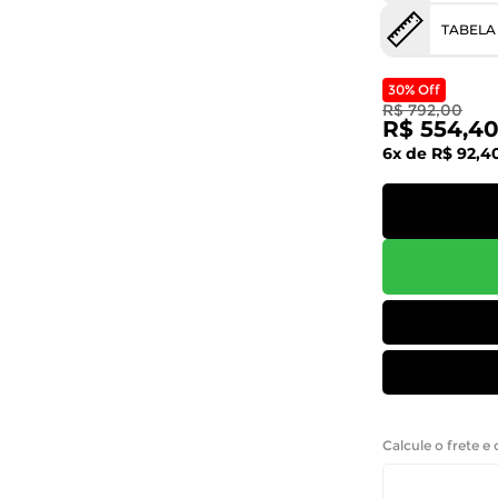
TABELA
30% Off
R$ 792,00
R$ 554,4
6x de R$ 92,4
Calcule o frete e