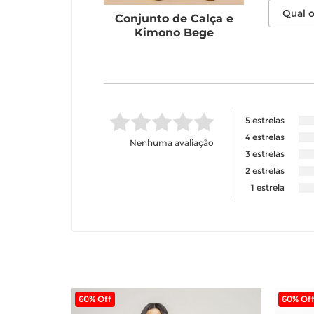
Conjunto de Calça e
Kimono Bege
5 estrelas
4 estrelas
Nenhuma avaliação
3 estrelas
2 estrelas
1 estrela
60% Off
60% Of