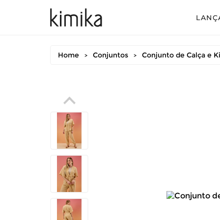
LANÇ
Avul
Home
Conjuntos
Conjunto de Calça e 
>
>
Conj
Conj
Conj
Mac
Vest
Vest
Vest