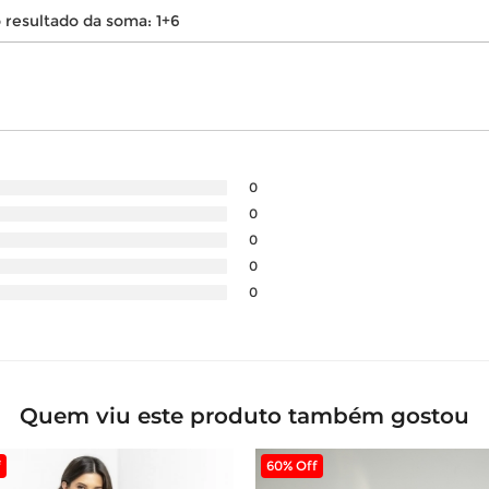
0
0
0
0
0
Quem viu este produto também gostou
f
60% Off