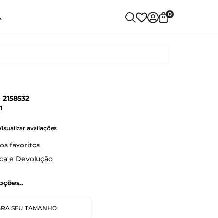
0
A
:
2158532
1
Visualizar avaliações
os favoritos
oca e Devolução
ções..
RA SEU TAMANHO