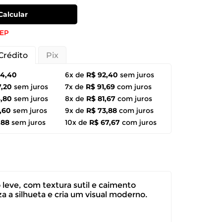
Calcular
CEP
Crédito
Pix
54,40
6x de
R$ 92,40
sem juros
7,20
sem juros
7x de
R$ 91,69
com juros
4,80
sem juros
8x de
R$ 81,67
com juros
,60
sem juros
9x de
R$ 73,88
com juros
,88
sem juros
10x de
R$ 67,67
com juros
leve, com textura sutil e caimento
a a silhueta e cria um visual moderno.