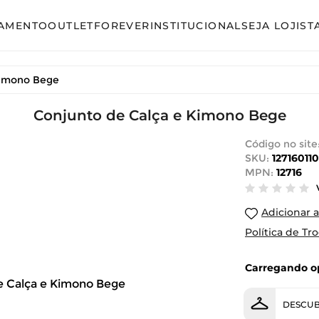
AMENTO
OUTLET
FOREVER
INSTITUCIONAL
SEJA LOJIST
so
Avulso
Kimono Bege
unto Calça
Conjunto Calça
unto Saia
Conjunto de Calça e Kimono Bege
Conjunto Saia
unto Short
Conjunto Shorts
Código no site
SKU:
127160110
acão
Linha Plus Size
MPN:
12716
ido Curto
Macacão
Adicionar a
ido Longo
Vestido Curto
Política de Tr
ido Midi
Vestido Longo
Carregando op
Vestido Midi
DESCUB