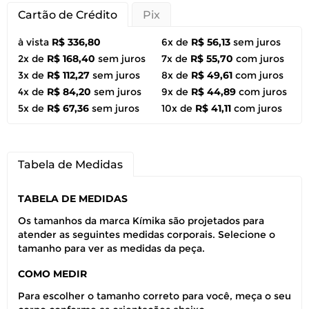
Cartão de Crédito
Pix
à vista
R$ 336,80
6x de
R$ 56,13
sem juros
2x de
R$ 168,40
sem juros
7x de
R$ 55,70
com juros
3x de
R$ 112,27
sem juros
8x de
R$ 49,61
com juros
4x de
R$ 84,20
sem juros
9x de
R$ 44,89
com juros
5x de
R$ 67,36
sem juros
10x de
R$ 41,11
com juros
Tabela de Medidas
TABELA DE MEDIDAS
Os tamanhos da marca Kímika são projetados para
atender as seguintes medidas corporais. Selecione o
tamanho para ver as medidas da peça.
COMO MEDIR
Para escolher o tamanho correto para você, meça o seu