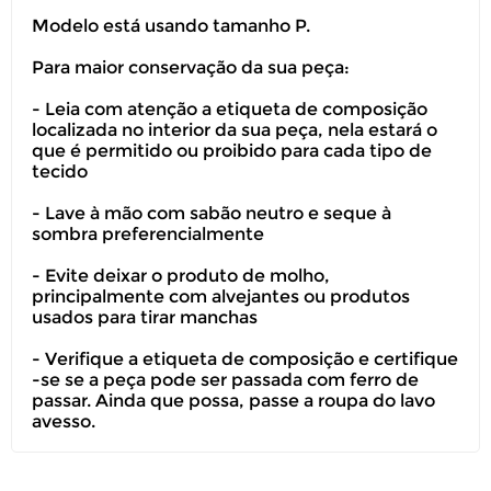
Modelo está usando tamanho P.
Para maior conservação da sua peça:
- Leia com atenção a etiqueta de composição
Você pode devolver este
localizada no interior da sua peça, nela estará o
produto gratuitamente.
que é permitido ou proibido para cada tipo de
tecido
Você possui até 07 dias corridos, após o
- Lave à mão com sabão neutro e seque à
recebimento do produto, para solicitar
sombra preferencialmente
a troca ou devolução caso seu produto
esteja sem uso.
- Evite deixar o produto de molho,
principalmente com alvejantes ou produtos
usados para tirar manchas
É importante revisar as
políticas de
devolução
.
- Verifique a etiqueta de composição e certifique
-se se a peça pode ser passada com ferro de
passar. Ainda que possa, passe a roupa do lavo
avesso.