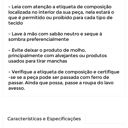
- Leia com atenção a etiqueta de composição
localizada no interior da sua peça, nela estará o
que é permitido ou proibido para cada tipo de
Você pode devolver este
tecido
produto gratuitamente.
- Lave à mão com sabão neutro e seque à
sombra preferencialmente
Você possui até 07 dias corridos, após o
recebimento do produto, para solicitar
- Evite deixar o produto de molho,
a troca ou devolução caso seu produto
principalmente com alvejantes ou produtos
esteja sem uso.
usados para tirar manchas
É importante revisar as
políticas de
- Verifique a etiqueta de composição e certifique
devolução
.
-se se a peça pode ser passada com ferro de
passar. Ainda que possa, passe a roupa do lavo
avesso.
Características e Especificações