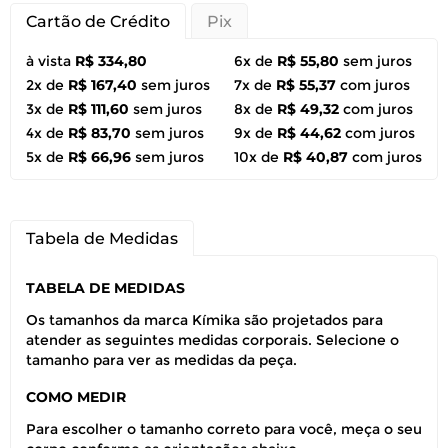
Cartão de Crédito
Pix
à vista
R$ 334,80
6x de
R$ 55,80
sem juros
2x de
R$ 167,40
sem juros
7x de
R$ 55,37
com juros
3x de
R$ 111,60
sem juros
8x de
R$ 49,32
com juros
4x de
R$ 83,70
sem juros
9x de
R$ 44,62
com juros
5x de
R$ 66,96
sem juros
10x de
R$ 40,87
com juros
Tabela de Medidas
TABELA DE MEDIDAS
Os tamanhos da marca Kímika são projetados para
atender as seguintes medidas corporais. Selecione o
tamanho para ver as medidas da peça.
COMO MEDIR
Para escolher o tamanho correto para você, meça o seu