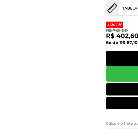
TABELA
45% Off
R$ 732,00
R$ 402,6
6x de R$ 67,10
Calcule o frete e