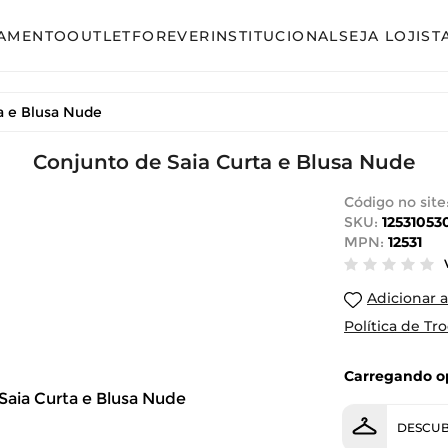
AMENTO
OUTLET
FOREVER
INSTITUCIONAL
SEJA LOJIST
so
Avulso
a e Blusa Nude
unto Calça
Conjunto Calça
unto Saia
Conjunto de Saia Curta e Blusa Nude
Conjunto Saia
unto Short
Conjunto Shorts
Código no site
SKU:
12531053
acão
Linha Plus Size
MPN:
12531
ido Curto
Macacão
Adicionar a
ido Longo
Vestido Curto
Política de Tr
ido Midi
Vestido Longo
Carregando op
Vestido Midi
DESCUB