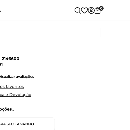
0
A
:
2146600
01
Visualizar avaliações
os favoritos
oca e Devolução
ções..
RA SEU TAMANHO