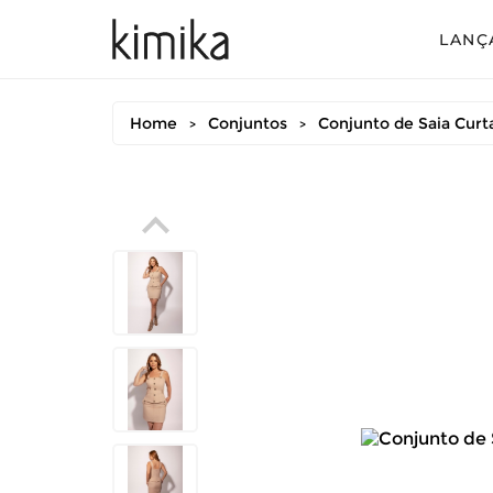
LANÇ
Avul
Home
Conjuntos
Conjunto de Saia Curt
>
>
Conj
Conj
Conj
Mac
Vest
Vest
Vest