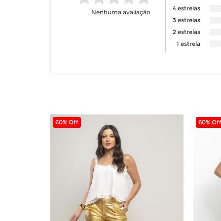
4 estrelas
Nenhuma avaliação
3 estrelas
2 estrelas
1 estrela
60% Off
60% Of