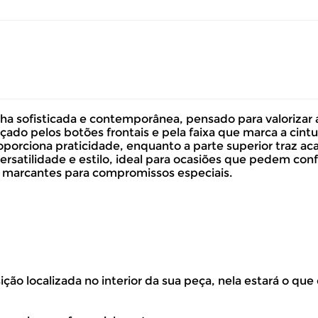
ha sofisticada e contemporânea, pensado para valorizar
çado pelos botões frontais e pela faixa que marca a cint
porciona praticidade, enquanto a parte superior traz 
satilidade e estilo, ideal para ocasiões que pedem conf
 marcantes para compromissos especiais.
volver este produto gratuitamente.
ão localizada no interior da sua peça, nela estará o que
até 07 dias corridos, após o recebimento do produto, para solic