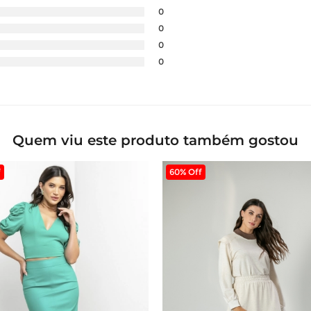
0
0
0
0
Quem viu este produto também gostou
f
60% Off