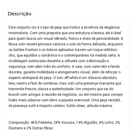
Descrição
Este conjunto cru é o tipo de peça que traduz a essência da elegância
minimalista. Com uma proposta que une estrutura e leveza, ele é ideal
para quem busca um visual refinado, fresco e cheio de personalidade. A
blusa com recorte princesa valoriza o colo de forma delicada, enquanto
os botões frontais e os bolsos aplicados trazem um toque utilitário-
chic, que equilibra o romântico e o contemporâneo na medida certa. A
modelagem acinturada desenha a silhueta com sofisticação e
segurança, sem abrir mão do conforto. A saia, com corte reto e fenda
discreta, garante mobilidade e alongamento visual, além de reforçar o
aspecto atemporal da peça. O tom off-white é um clássico absoluto,
leve, neutro e fácil de combinar, mas com uma presença marcante que
transmite frescor, classe e autenticidade. Um conjunto que vai do
brunch com amigas à reunião de negócios, ou até mesmo para compor
looks mais urbanos com tênis e jaqueta oversized. Uma peça versátil,
de presença sutil e impacto certeiro. Estilo clean, atitude máxima.
Composição: 46% Poliéster, 28% Viscose, 14% Algodão, 8% Linho, 2%
Elastano e 2% Outras fibras.