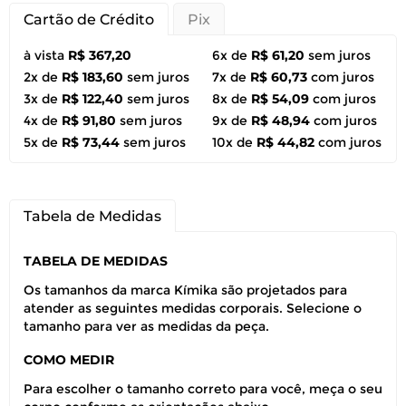
Cartão de Crédito
Pix
à vista
R$ 367,20
6x de
R$ 61,20
sem juros
2x de
R$ 183,60
sem juros
7x de
R$ 60,73
com juros
3x de
R$ 122,40
sem juros
8x de
R$ 54,09
com juros
4x de
R$ 91,80
sem juros
9x de
R$ 48,94
com juros
5x de
R$ 73,44
sem juros
10x de
R$ 44,82
com juros
Tabela de Medidas
TABELA DE MEDIDAS
Os tamanhos da marca Kímika são projetados para
atender as seguintes medidas corporais. Selecione o
tamanho para ver as medidas da peça.
COMO MEDIR
Para escolher o tamanho correto para você, meça o seu