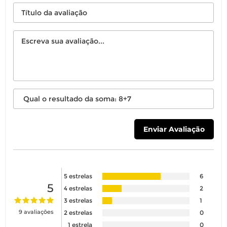
É importante revisar as
políticas de
devolução
.
5 estrelas
6
5
4 estrelas
2
3 estrelas
1
9 avaliações
2 estrelas
0
1 estrela
0