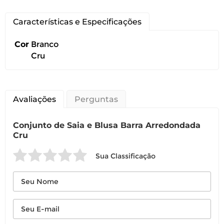
Características e Especificações
Cor
Branco
Cru
Avaliações
Perguntas
Conjunto de Saia e Blusa Barra Arredondada
Cru
Você pode devolver este
Sua Classificação
produto gratuitamente.
Você possui até 07 dias corridos, após o
recebimento do produto, para solicitar
a troca ou devolução caso seu produto
esteja sem uso.