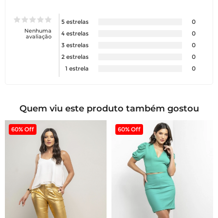
5 estrelas
0
Nenhuma
4 estrelas
0
avaliação
3 estrelas
0
2 estrelas
0
1 estrela
0
Quem viu este produto também gostou
60% Off
60% Off