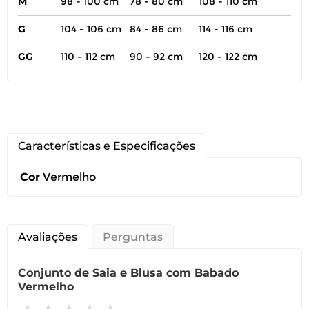
M
98 - 100 cm
78 - 80 cm
108 - 110 cm
G
104 - 106 cm
84 - 86 cm
114 - 116 cm
GG
110 - 112 cm
90 - 92 cm
120 - 122 cm
Você pode devolver este
produto gratuitamente.
Características e Especificações
Cor
Vermelho
Você possui até 07 dias corridos, após o
recebimento do produto, para solicitar
a troca ou devolução caso seu produto
esteja sem uso.
Avaliações
Perguntas
É importante revisar as
políticas de
devolução
.
Conjunto de Saia e Blusa com Babado
Vermelho