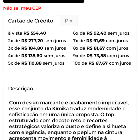
Não sei meu CEP
Cartão de Crédito
Pix
à vista
R$ 554,40
6x de
R$ 92,40
sem juros
2x de
R$ 277,20
sem juros
7x de
R$ 91,69
com juros
3x de
R$ 184,80
sem juros
8x de
R$ 81,67
com juros
4x de
R$ 138,60
sem juros
9x de
R$ 73,88
com juros
5x de
R$ 110,88
sem juros
10x de
R$ 67,67
com juros
Descrição
Com design marcante e acabamento impecável,
esse conjunto da Kímika traduz modernidade e
sofisticação em uma única proposta. O top
estruturado com decote reto e recortes
estratégicos valoriza o busto e define a silhueta
com elegância, enquanto o peplum na cintura
acrescenta movimento e feminilidade à