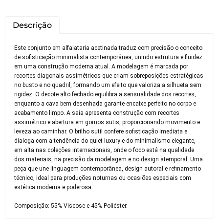
Descrição
Este conjunto em alfaiataria acetinada traduz com precisão o conceito
de sofisticação minimalista contemporânea, unindo estrutura e fluidez
em uma construção moderna atual. A modelagem é marcada por
recortes diagonais assimétricos que criam sobreposições estratégicas
no busto e no quadril, formando um efeito que valoriza a silhueta sem
rigidez. O decote alto fechado equilibra a sensualidade dos recortes,
enquanto a cava bem desenhada garante encaixe perfeito no corpo e
acabamento limpo. A saia apresenta construção com recortes
assimétrico e abertura em gomos sutis, proporcionando movimento e
leveza ao caminhar. O brilho sutil confere sofisticação imediata e
dialoga com a tendência do quiet luxury e do minimalismo elegante,
em alta nas coleções internacionais, onde o foco está na qualidade
dos materiais, na precisão da modelagem e no design atemporal. Uma
Você pode devolver este
peça que une linguagem contemporânea, design autoral e refinamento
produto gratuitamente.
técnico, ideal para produções noturnas ou ocasiões especiais com
estética moderna e poderosa.
Você possui até 07 dias corridos, após o
Composição: 55% Viscose e 45% Poliéster.
recebimento do produto, para solicitar