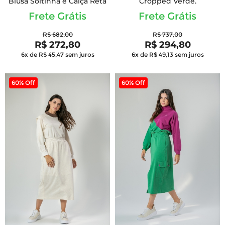
Blusa Soltinha e Calça Reta
Cropped Verde.
Frete Grátis
Frete Grátis
R$ 682,00
R$ 737,00
R$ 272,80
R$ 294,80
6x de R$ 45,47
sem juros
6x de R$ 49,13
sem juros
60% Off
60% Off