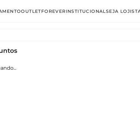
AMENTO
OUTLET
FOREVER
INSTITUCIONAL
SEJA LOJIST
so
Avulso
unto Calça
Conjunto Calça
untos
unto Saia
Conjunto Saia
unto Short
Conjunto Shorts
ando...
acão
Linha Plus Size
ido Curto
Macacão
ido Longo
Vestido Curto
ido Midi
Vestido Longo
Vestido Midi