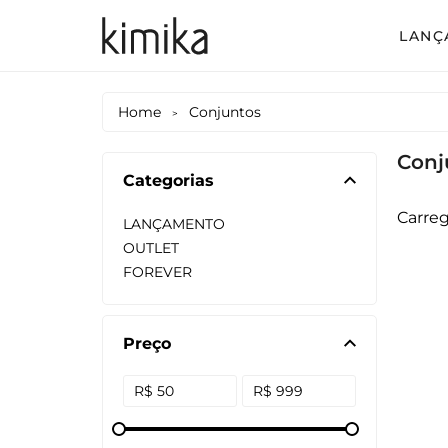
LANÇ
Avul
Home
Conjuntos
>
Conj
Conj
Conj
Categorias
Conj
Carreg
LANÇAMENTO
Mac
OUTLET
FOREVER
Vest
Vest
Preço
Vest