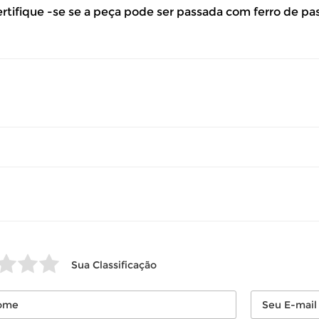
ertifique -se se a peça pode ser passada com ferro de pa
so seu produto esteja sem uso.
 revisar as
políticas de devolução
.
Sua Classificação