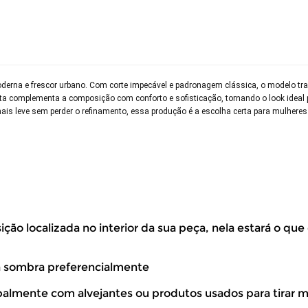
a moderna e frescor urbano. Com corte impecável e padronagem clássica, o modelo t
 alta complementa a composição com conforto e sofisticação, tornando o look ideal
is leve sem perder o refinamento, essa produção é a escolha certa para mulheres
ão localizada no interior da sua peça, nela estará o que
volver este produto gratuitamente.
à sombra preferencialmente
ipalmente com alvejantes ou produtos usados para tirar 
até 07 dias corridos, após o recebimento do produto, para solic