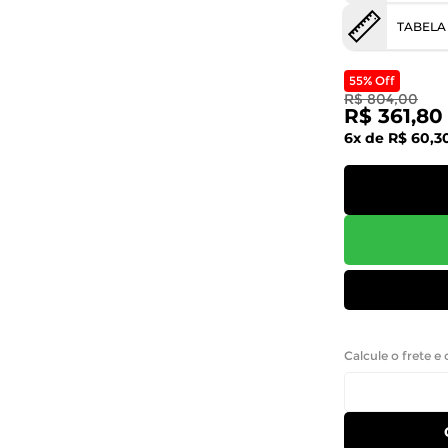
TABELA
55% Off
R$ 804,00
R$ 361,80
6x de R$ 60,3
Calcule o frete e