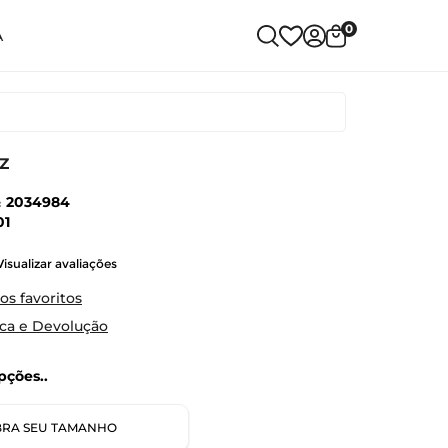
0
A
z
:
2034984
01
Visualizar avaliações
os favoritos
oca e Devolução
ções..
RA SEU TAMANHO