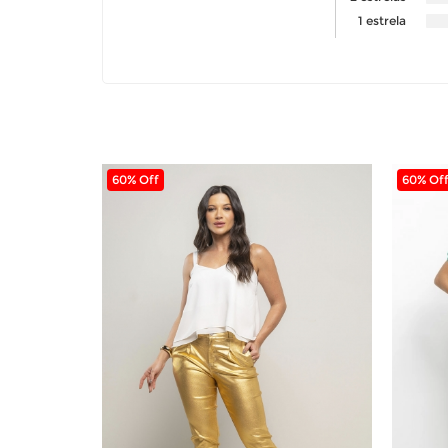
1 estrela
60% Off
60% Of