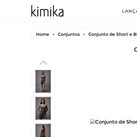
LANÇ
Avul
Home
Conjuntos
Conjunto de Short e B
>
>
Conj
Conj
Conj
Mac
Vest
Vest
Vest