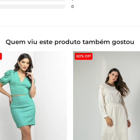
0
Quem viu este produto também gostou
f
60% Off