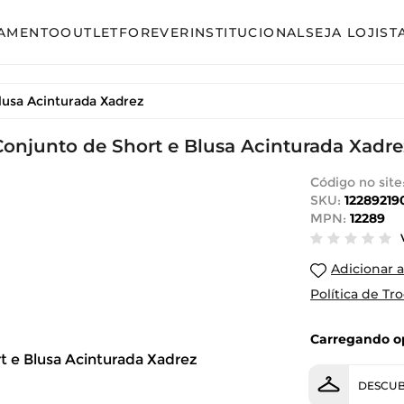
AMENTO
OUTLET
FOREVER
INSTITUCIONAL
SEJA LOJIST
so
Avulso
lusa Acinturada Xadrez
unto Calça
Conjunto Calça
unto Saia
Conjunto de Short e Blusa Acinturada Xadre
Conjunto Saia
unto Short
Conjunto Shorts
Código no site
SKU:
12289219
acão
Linha Plus Size
MPN:
12289
ido Curto
Macacão
Adicionar a
ido Longo
Vestido Curto
Política de Tr
ido Midi
Vestido Longo
Carregando op
Vestido Midi
DESCUB