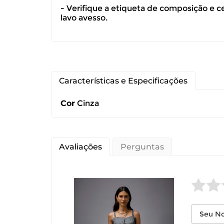
- Verifique a etiqueta de composição e c
devolução ca
lavo avesso.
É importante
Características e Especificações
Cor
Cinza
Avaliações
Perguntas