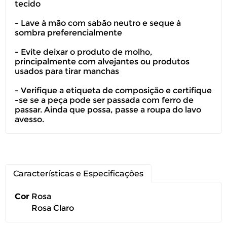
tecido
- Lave à mão com sabão neutro e seque à
sombra preferencialmente
- Evite deixar o produto de molho,
principalmente com alvejantes ou produtos
usados para tirar manchas
Você pode devolver este
produto gratuitamente.
- Verifique a etiqueta de composição e certifique
-se se a peça pode ser passada com ferro de
passar. Ainda que possa, passe a roupa do lavo
Você possui até 07 dias corridos, após o
avesso.
recebimento do produto, para solicitar
a troca ou devolução caso seu produto
esteja sem uso.
É importante revisar as
políticas de
Características e Especificações
devolução
.
Cor
Rosa
Rosa Claro