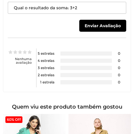
5 estrelas
0
Nenhuma
4 estrelas
0
avaliação
3 estrelas
0
2 estrelas
0
1 estrela
0
Quem viu este produto também gostou
60% Off